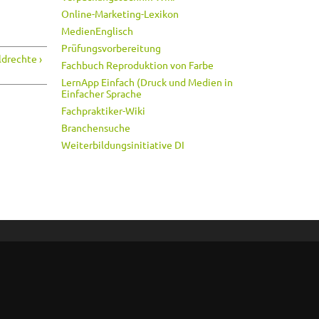
Online-Marketing-Lexikon
MedienEnglisch
Prüfungsvorbereitung
ldrechte ›
Fachbuch Reproduktion von Farbe
LernApp Einfach (Druck und Medien in
Einfacher Sprache
Fachpraktiker-Wiki
Branchensuche
Weiterbildungsinitiative DI