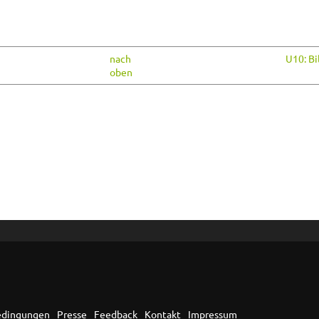
nach
U10: Bi
oben
edingungen
Presse
Feedback
Kontakt
Impressum