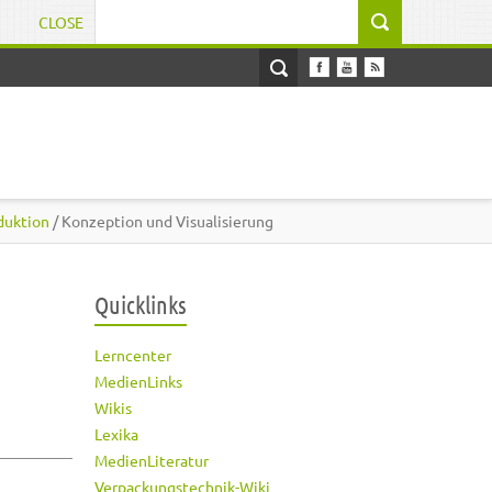
CLOSE
Suchformular
duktion
/ Konzeption und Visualisierung
Quicklinks
Lerncenter
MedienLinks
Wikis
Lexika
MedienLiteratur
Verpackungstechnik-Wiki