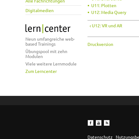
Alle Fachrichtungen
U11: Plotten
Digitalmedien
U12: Media Query
‹ U12: VR und AR
Neun umfangreiche web-
based Trainings
Druckversion
Übungspool mit zehn
Modulen
Viele weitere Lernmodule
Zum Lerncenter
Datenschutz
Nutzungsb