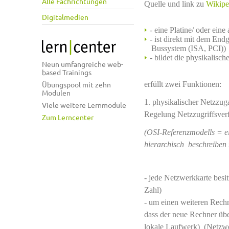
Alle Fachrichtungen
Quelle und link zu
Wikipe
Digitalmedien
- eine Platine/ oder ei
- ist direkt mit dem End
Bussystem (ISA, PCI))
- bildet die physikalis
Neun umfangreiche web-
based Trainings
erfüllt zwei Funktionen:
Übungspool mit zehn
Modulen
1. physikalischer Netzz
Viele weitere Lernmodule
Regelung Netzzugriffsver
Zum Lerncenter
(OSI-Referenzmodells = e
hierarchisch beschreiben u
- jede Netzwerkkarte besi
Zahl)
- um einen weiteren Rechn
dass der neue Rechner über 
lokale Laufwerk)
(Netzwer