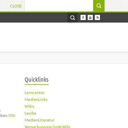
CLOSE
Suchformular
Quicklinks
Lerncenter
MedienLinks
Wikis
n
Lexika
eiten
OSI
-
MedienLiteratur
Verpackungstechnik-Wiki