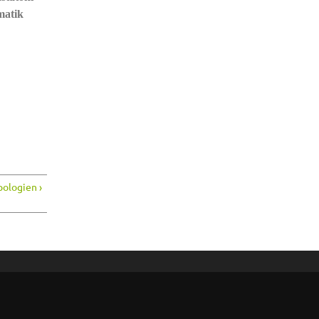
matik
ologien ›