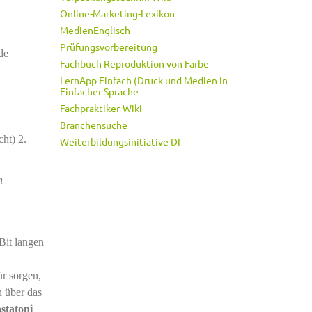
Online-Marketing-Lexikon
MedienEnglisch
Prüfungsvorbereitung
de
Fachbuch Reproduktion von Farbe
LernApp Einfach (Druck und Medien in
Einfacher Sprache
Fachpraktiker-Wiki
Branchensuche
cht)
2.
Weiterbildungsinitiative DI
n
 Bit langen
r sorgen,
n über das
statoni