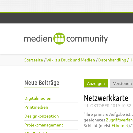
Direkt zum Inhalt
Startseite
/
Wiki zu Druck und Medien
/
Datenhandling / H
Neue Beiträge
Anzeigen
(aktiver Reiter
Versionen
Haupt-Reiter
Netzwerkkarte
Digitalmedien
11. OKTOBER 2019 10:52
Printmedien
"Ihre primäre Aufgabe ist
Designkonzeption
geeignetes
Zugriffsverfa
Projektmanagement
Schicht (meist
Ethernet
).