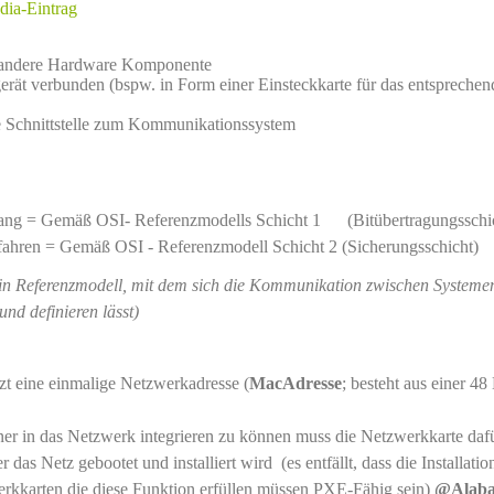
dia-Eintrag
ne andere Hardware Komponente
gerät verbunden (bspw. in Form einer Einsteckkarte für das entsprechen
che Schnittstelle zum Kommunikationssystem
ugang = Gemäß OSI- Referenzmodells Schicht 1 (Bitübertragungsschi
fahren = Gemäß OSI - Referenzmodell Schicht 2 (Sicherungsschicht)
in Referenzmodell, mit dem sich die Kommunikation zwischen Systeme
nd definieren lässt)
tzt eine einmalige Netzwerkadresse (
MacAdresse
; besteht aus einer 48
er in das Netzwerk integrieren zu können muss die Netzwerkkarte dafü
das Netz gebootet und installiert wird (es entfällt, dass die Installatio
kkarten die diese Funktion erfüllen müssen PXE-Fähig sein)
@Alaba