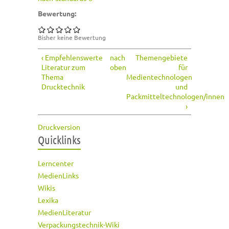
Bewertung:
Bisher keine Bewertung
‹ Empfehlenswerte
nach
Themengebiete
Literatur zum
oben
für
Thema
Medientechnologen
Drucktechnik
und
Packmitteltechnologen/innen
›
Druckversion
Quicklinks
Lerncenter
MedienLinks
Wikis
Lexika
MedienLiteratur
Verpackungstechnik-Wiki