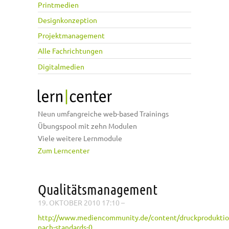
Printmedien
Designkonzeption
Projektmanagement
Alle Fachrichtungen
Digitalmedien
Neun umfangreiche web-based Trainings
Übungspool mit zehn Modulen
Viele weitere Lernmodule
Zum Lerncenter
Qualitätsmanagement
19. OKTOBER 2010 17:10
–
http://www.mediencommunity.de/content/druckproduktio
nach-standards-0