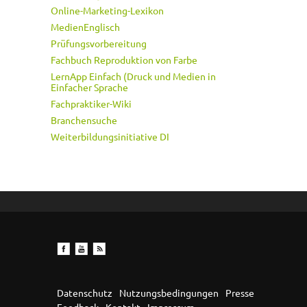
Online-Marketing-Lexikon
MedienEnglisch
Prüfungsvorbereitung
Fachbuch Reproduktion von Farbe
LernApp Einfach (Druck und Medien in
Einfacher Sprache
Fachpraktiker-Wiki
Branchensuche
Weiterbildungsinitiative DI
Datenschutz
Nutzungsbedingungen
Presse