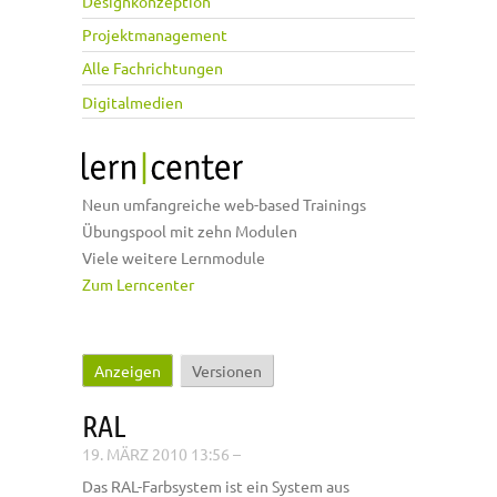
Designkonzeption
Projektmanagement
Alle Fachrichtungen
Digitalmedien
Neun umfangreiche web-based Trainings
Übungspool mit zehn Modulen
Viele weitere Lernmodule
Zum Lerncenter
Anzeigen
(aktiver Reiter)
Versionen
Haupt-Reiter
RAL
19. MÄRZ 2010 13:56
–
Das RAL-Farbsystem ist ein System aus