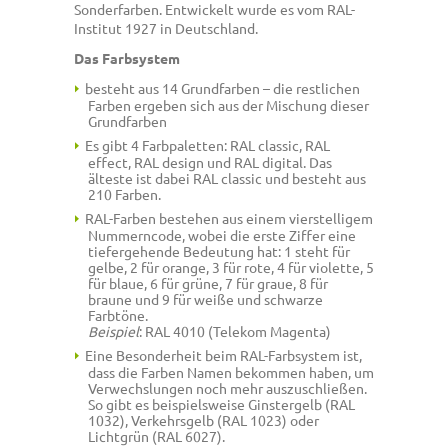
Sonderfarben. Entwickelt wurde es vom RAL-
Institut 1927 in Deutschland.
Das Farbsystem
besteht aus 14 Grundfarben – die restlichen
Farben ergeben sich aus der Mischung dieser
Grundfarben
Es gibt 4 Farbpaletten: RAL classic, RAL
effect, RAL design und RAL digital. Das
älteste ist dabei RAL classic und besteht aus
210 Farben.
RAL-Farben bestehen aus einem vierstelligem
Nummerncode, wobei die erste Ziffer eine
tiefergehende Bedeutung hat: 1 steht
für
gelbe, 2 für orange, 3 für rote, 4 für violette, 5
für blaue, 6 für grüne, 7 für graue, 8 für
braune und 9 für weiße und schwarze
Farbtöne.
Beispiel
:
RAL 4010
(Telekom Magenta)
Eine Besonderheit beim RAL-Farbsystem ist,
dass die Farben Namen bekommen haben, um
Verwechslungen noch mehr auszuschließen.
So gibt es beispielsweise Ginstergelb (
RAL
1032
), Verkehrsgelb (RAL 1023) oder
Lichtgrün (RAL 6027).