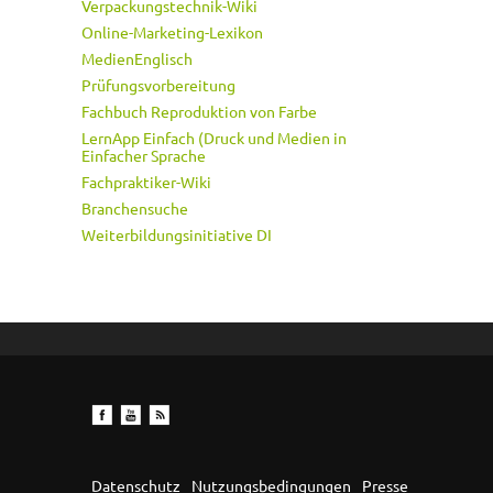
Verpackungstechnik-Wiki
Online-Marketing-Lexikon
MedienEnglisch
Prüfungsvorbereitung
Fachbuch Reproduktion von Farbe
LernApp Einfach (Druck und Medien in
Einfacher Sprache
Fachpraktiker-Wiki
Branchensuche
Weiterbildungsinitiative DI
Datenschutz
Nutzungsbedingungen
Presse