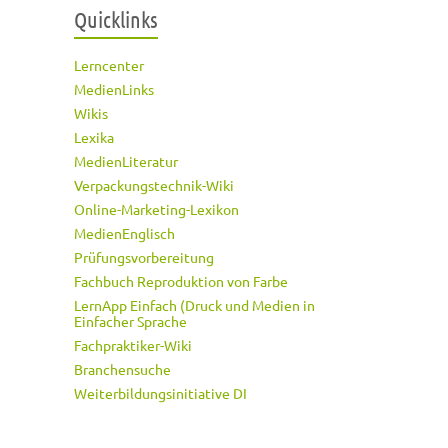
Quicklinks
Lerncenter
MedienLinks
Wikis
Lexika
MedienLiteratur
Verpackungstechnik-Wiki
Online-Marketing-Lexikon
MedienEnglisch
Prüfungsvorbereitung
Fachbuch Reproduktion von Farbe
LernApp Einfach (Druck und Medien in
Einfacher Sprache
Fachpraktiker-Wiki
Branchensuche
Weiterbildungsinitiative DI