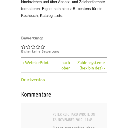
hineinziehen und über Absatz- und Zeichenformate
formatieren. Eignet sich also z.B. bestens für ein
Kochbuch, Katalog ...etc.
Bewertung:
Bisher keine Bewertung
‹ Web-to-Print
nach
Zahlensysteme
oben
(hex bin dez) ›
Druckversion
Kommentare
PETER REICHARD
WROTE ON
12. NOVEMBER 2010 - 11:43
Das stimmt schon, aber