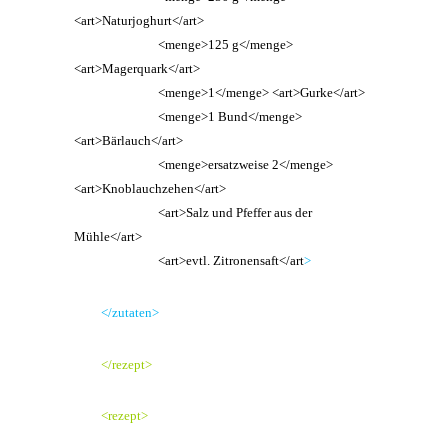
<art>Naturjoghurt</art>
<menge>125 g</menge>
<art>Magerquark</art>
<menge>1</menge> <art>Gurke</art>
<menge>1 Bund</menge>
<art>Bärlauch</art>
<menge>ersatzweise 2</menge>
<art>Knoblauchzehen</art>
<art>Salz und Pfeffer aus der
Mühle</art>
<art>evtl. Zitronensaft</art
>
</zutaten>
</rezept>
<rezept>