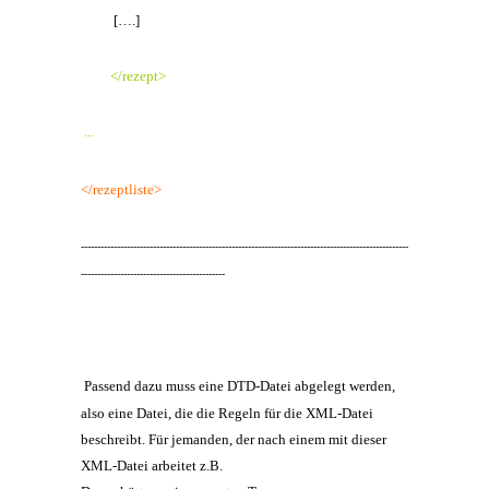
[….]
</rezept>
..
.
</rezeptliste>
----------------------------------------------------------------------------------------------------
--------------------------------------------
Passend dazu muss eine DTD-Datei abgelegt werden,
also eine Datei, die die Regeln für die XML-Datei
beschreibt. Für jemanden, der nach einem mit dieser
XML-Datei arbeitet z.B.