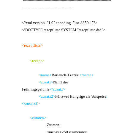
---------------------------------------------------------------------------------------------------
---------------------------------------------------------
<?xml version="1.0" encoding="iso-8859-1"?>
<!DOCTYPE rezeptliste SYSTEM "rezeptliste.dtd">
<rezeptliste>
<rezept>
<name>
Bärlauch-Tzaziki
</name>
<zusatz>
Nährt die
Frühlingsgefühle
</zusatz>
<zusatz2>
Für zwei Hungrige als Vorspeise
:
</zusatz2
>
<zutaten>
Zutaten:
<menge>250 g</menge>