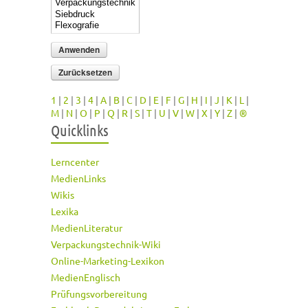
1
|
2
|
3
|
4
|
A
|
B
|
C
|
D
|
E
|
F
|
G
|
H
|
I
|
J
|
K
|
L
|
M
|
N
|
O
|
P
|
Q
|
R
|
S
|
T
|
U
|
V
|
W
|
X
|
Y
|
Z
|
®
Quicklinks
Lerncenter
MedienLinks
Wikis
Lexika
MedienLiteratur
Verpackungstechnik-Wiki
Online-Marketing-Lexikon
MedienEnglisch
Prüfungsvorbereitung