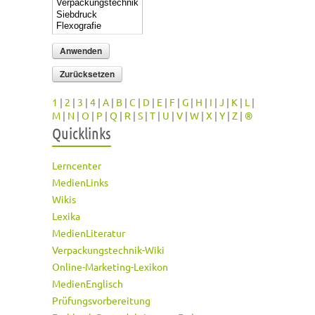
1
|
2
|
3
|
4
|
A
|
B
|
C
|
D
|
E
|
F
|
G
|
H
|
I
|
J
|
K
|
L
|
M
|
N
|
O
|
P
|
Q
|
R
|
S
|
T
|
U
|
V
|
W
|
X
|
Y
|
Z
|
®
Quicklinks
Lerncenter
MedienLinks
Wikis
Lexika
MedienLiteratur
Verpackungstechnik-Wiki
Online-Marketing-Lexikon
MedienEnglisch
Prüfungsvorbereitung