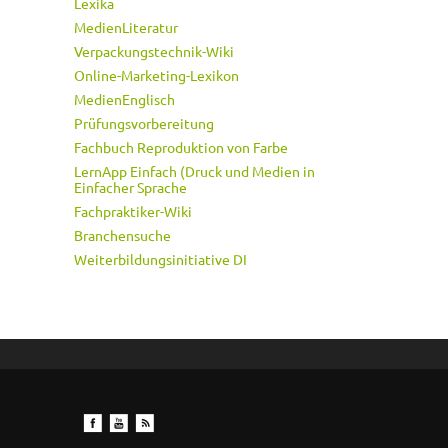
Lexika
MedienLiteratur
Verpackungstechnik-Wiki
Online-Marketing-Lexikon
MedienEnglisch
Prüfungsvorbereitung
Fachbuch Reproduktion von Farbe
LernApp Einfach (Druck und Medien in
Einfacher Sprache
Fachpraktiker-Wiki
Branchensuche
Weiterbildungsinitiative DI