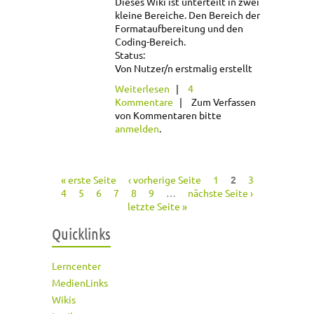
Dieses Wiki ist unterteilt in zwei
kleine Bereiche. Den Bereich der
Formataufbereitung und den
Coding-Bereich.
Status:
Von Nutzer/n erstmalig erstellt
über Bilder in HTML
Weiterlesen
4
Kommentare
Zum Verfassen
von Kommentaren bitte
anmelden
.
« erste Seite
‹ vorherige Seite
1
2
3
Seiten
4
5
6
7
8
9
…
nächste Seite ›
letzte Seite »
Quicklinks
Lerncenter
MedienLinks
Wikis