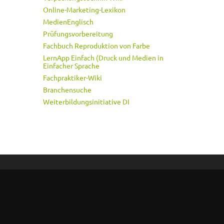
Online-Marketing-Lexikon
MedienEnglisch
Prüfungsvorbereitung
Fachbuch Reproduktion von Farbe
LernApp Einfach (Druck und Medien in
Einfacher Sprache
Fachpraktiker-Wiki
Branchensuche
Weiterbildungsinitiative DI