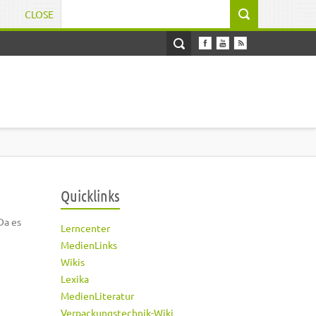
CLOSE
Suchformular
Quicklinks
Da es
Lerncenter
MedienLinks
Wikis
Lexika
MedienLiteratur
Verpackungstechnik-Wiki