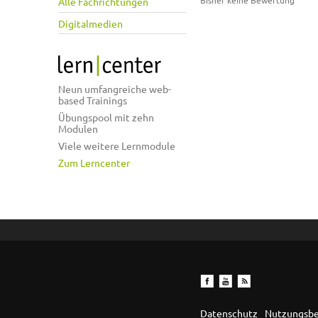
Bisher keine Bewertung
Alle Fachrichtungen
Digitalmedien
Neun umfangreiche web-
based Trainings
Übungspool mit zehn
Modulen
Viele weitere Lernmodule
Zum Lerncenter
Datenschutz
Nutzungsb