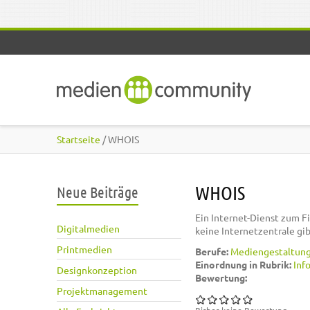
Direkt zum Inhalt
Startseite
/ WHOIS
WHOIS
Neue Beiträge
Ein Internet-Dienst zum F
Digitalmedien
keine Internetzentrale gib
Printmedien
Berufe:
Mediengestaltun
Einordnung in Rubrik:
Inf
Designkonzeption
Bewertung:
Projektmanagement