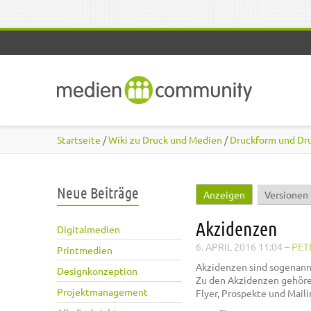
Direkt zum Inhalt
Startseite
/
Wiki zu Druck und Medien
/
Druckform und Dr
Neue Beiträge
Anzeigen
(aktiver Reiter
Versionen
Haupt-Reiter
Akzidenzen
Digitalmedien
6. APRIL 2016 11:04
–
PET
Printmedien
Akzidenzen sind sogenann
Designkonzeption
Zu den Akzidenzen gehören
Projektmanagement
Flyer, Prospekte und Mail