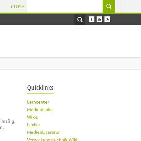
CLOSE
Suchformular
Quicklinks
Lerncenter
MedienLinks
Wikis
elmäßig.
Lexika
n.
MedienLiteratur
Verpackungstechnik-Wiki