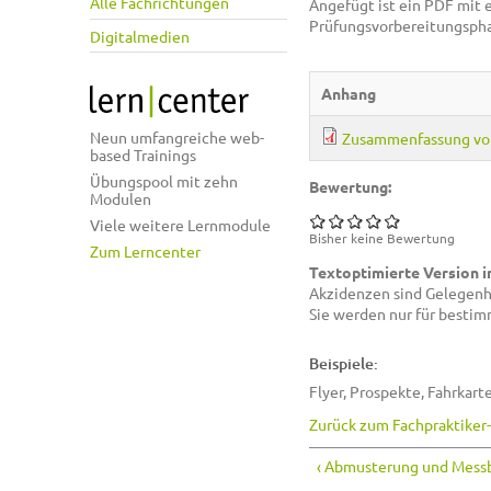
Alle Fachrichtungen
Angefügt ist ein PDF mit
Prüfungsvorbereitungspha
Digitalmedien
Anhang
Neun umfangreiche web-
Zusammenfassung vo
based Trainings
Übungspool mit zehn
Bewertung:
Modulen
Viele weitere Lernmodule
Bisher keine Bewertung
Zum Lerncenter
Textoptimierte Version i
Akzidenzen sind Gelegenh
Sie werden nur für besti
Beispiele:
Flyer, Prospekte, Fahrkart
Zurück zum Fachpraktiker
‹ Abmusterung und Mes