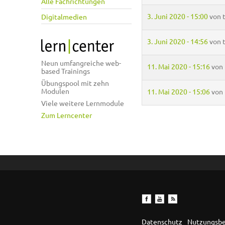
Alle Fachrichtungen
3. Juni 2020 - 15:00
von
Digitalmedien
3. Juni 2020 - 14:56
von
Neun umfangreiche web-
11. Mai 2020 - 15:16
von
based Trainings
Übungspool mit zehn
Modulen
11. Mai 2020 - 15:06
von
Viele weitere Lernmodule
Zum Lerncenter
Datenschutz
Nutzungsb