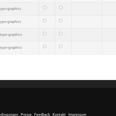
typo-graphics
typo-graphics
typo-graphics
typo-graphics
edingungen
Presse
Feedback
Kontakt
Impressum