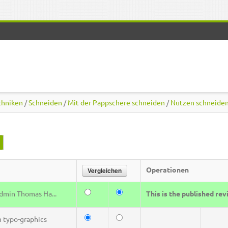
chniken
/
Schneiden
/
Mit der Pappschere schneiden
/
Nutzen schneide
(aktiver Reiter)
Operationen
dmin Thomas Ha...
This is the published rev
n
typo-graphics