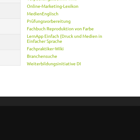
Online-Marketing-Lexikon
MedienEnglisch
Prüfungsvorbereitung
Fachbuch Reproduktion von Farbe
LernApp Einfach (Druck und Medien in
Einfacher Sprache
Fachpraktiker-Wiki
Branchensuche
Weiterbildungsinitiative DI