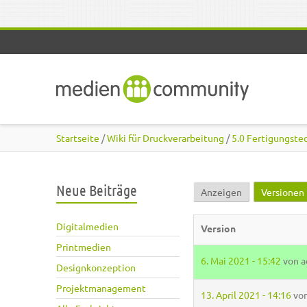
Direkt zum Inhalt
Startseite
/
Wiki für Druckverarbeitung
/
5.0 Fertigungste
Neue Beiträge
Anzeigen
Versionen
Haupt-Reiter
Digitalmedien
Version
Printmedien
6. Mai 2021 - 15:42
von
a
Designkonzeption
Projektmanagement
13. April 2021 - 14:16
vo