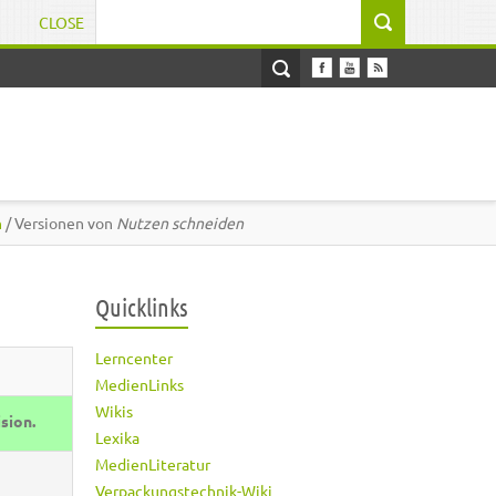
CLOSE
Suchformular
n
/ Versionen von
Nutzen schneiden
Quicklinks
Lerncenter
MedienLinks
Wikis
ision.
Lexika
MedienLiteratur
Verpackungstechnik-Wiki