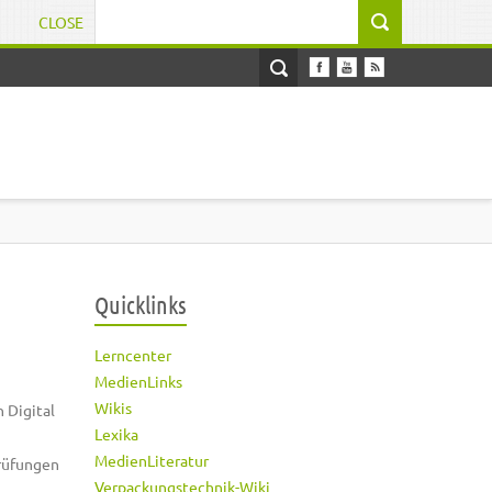
CLOSE
Suchformular
Quicklinks
Lerncenter
MedienLinks
Wikis
 Digital
Lexika
MedienLiteratur
Prüfungen
Verpackungstechnik-Wiki