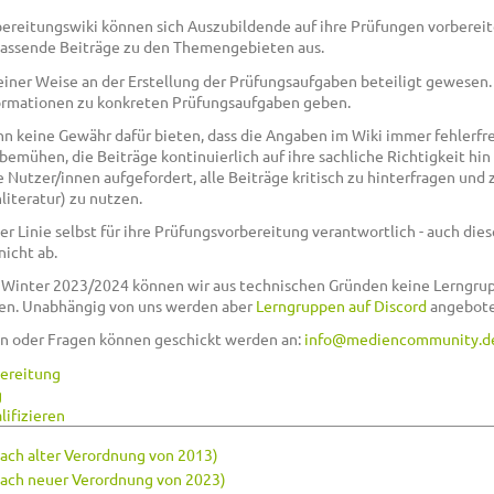
reitungswiki können sich Auszubildende auf ihre Prüfungen vorbereit
assende Beiträge zu den Themengebieten aus.
einer Weise an der Erstellung der Prüfungsaufgaben beteiligt gewesen
formationen zu konkreten Prüfungsaufgaben geben.
keine Gewähr dafür bieten, dass die Angaben im Wiki immer fehlerfrei
emühen, die Beiträge kontinuierlich auf ihre sachliche Richtigkeit hin
e Nutzer/innen aufgefordert, alle Beiträge kritisch zu hinterfragen und 
literatur) zu nutzen.
er Linie selbst für ihre Prüfungsvorbereitung verantwortlich - auch dies
nicht ab.
g Winter 2023/2024 können wir aus technischen Gründen keine Lerngrup
n. Unabhängig von uns werden aber
Lerngruppen auf Discord
angebote
n oder Fragen können geschickt werden an:
info@mediencommunity.d
ereitung
g
lifizieren
ach alter Verordnung von 2013)
nach neuer Verordnung von 2023)