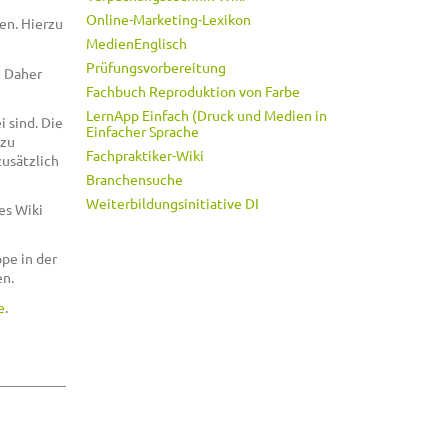
Online-Marketing-Lexikon
en. Hierzu
MedienEnglisch
Prüfungsvorbereitung
. Daher
Fachbuch Reproduktion von Farbe
LernApp Einfach (Druck und Medien in
 sind. Die
Einfacher Sprache
 zu
Fachpraktiker-Wiki
zusätzlich
Branchensuche
Weiterbildungsinitiative DI
es Wiki
pe in der
n.
e
.