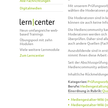
Alle Fachrichtungen
Mit unserem Prüfungsvorbe
Digitalmedien
wählen die Moderatoren p
Die Moderatoren sind in k
können sie auch keine In
Die Mediencommunity kann 
Neun umfangreiche web-
Moderatoren werden sich b
based Trainings
überprüfen. Daher sind all
Übungspool mit zehn
auch andere Quellen (Fach
Modulen
Viele weitere Lernmodule
Auszubildende sind in erst
nimmt Ihnen diese Arbeit 
Zum Lerncenter
Seit der Abschlussprüfun
Mediencommunity anbiete
Inhaltliche Rückmeldunge
Kategorien:
Prüfungsvorb
Berufe:
Mediengestaltun
Einordnung in Rubrik:
Qua
Mediengestalter-Wiki (n
Mediengestalter-Wiki (