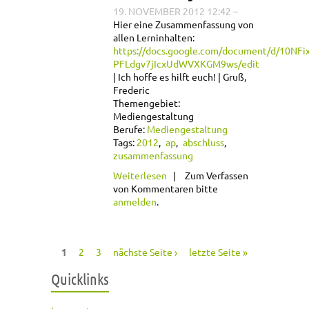
19. NOVEMBER 2012 12:42
–
Hier eine Zusammenfassung von
allen Lerninhalten:
https://docs.google.com/document/d/10NF
PFLdgv7jIcxUdWVXKGM9ws/edit
Ich hoffe es hilft euch!
Gruß,
Frederic
Themengebiet:
Mediengestaltung
Berufe:
Mediengestaltung
Tags:
2012
ap
abschluss
zusammenfassung
über
Weiterlesen
Zum Verfassen
Abschlussprüfung
von Kommentaren bitte
Winter 2012/13 /
anmelden
.
Konzeption &
Visualisierung
1
2
3
nächste Seite ›
letzte Seite »
Seiten
Quicklinks