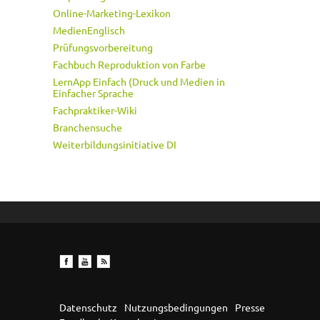
Online-Marketing-Lexikon
MedienEnglisch
Prüfungsvorbereitung
Fachbuch Reproduktion von Farbe
LernApp Einfach (Druck und Medien in
Einfacher Sprache
Fachpraktiker-Wiki
Branchensuche
Weiterbildungsinitiative DI
Datenschutz
Nutzungsbedingungen
Presse