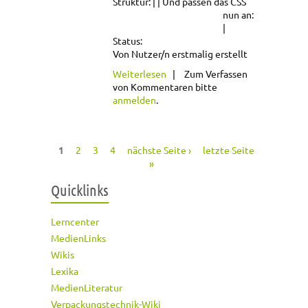
Struktur:
Und passen das CSS
nun an:
Status:
Von Nutzer/n erstmalig erstellt
über CSS-Vererbung:
Weiterlesen
Zum Verfassen
Beispiel
von Kommentaren bitte
anmelden
.
1
2
3
4
nächste Seite ›
letzte Seite
Seiten
»
Quicklinks
Lerncenter
MedienLinks
Wikis
Lexika
MedienLiteratur
Verpackungstechnik-Wiki