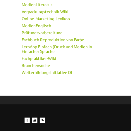
MedienLiteratur
Verpackungstechnik-Wiki
Online-Marketing-Lexikon
MedienEnglisch
Prüfungsvorbereitung
Fachbuch Reproduktion von Farbe
LernApp Einfach (Druck und Medien in
Einfacher Sprache
Fachpraktiker-Wiki
Branchensuche
Weiterbildungsinitiative DI