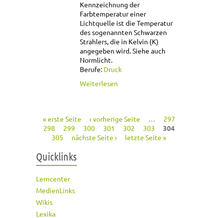
Kennzeichnung der
Farbtemperatur einer
Lichtquelle ist die Temperatur
des sogenannten Schwarzen
Strahlers, die in Kelvin (K)
angegeben wird. Siehe auch
Normlicht.
Berufe:
Druck
über Farbtemperatur
Weiterlesen
« erste Seite
‹ vorherige Seite
…
297
Seiten
298
299
300
301
302
303
304
305
nächste Seite ›
letzte Seite »
Quicklinks
Lerncenter
MedienLinks
Wikis
Lexika