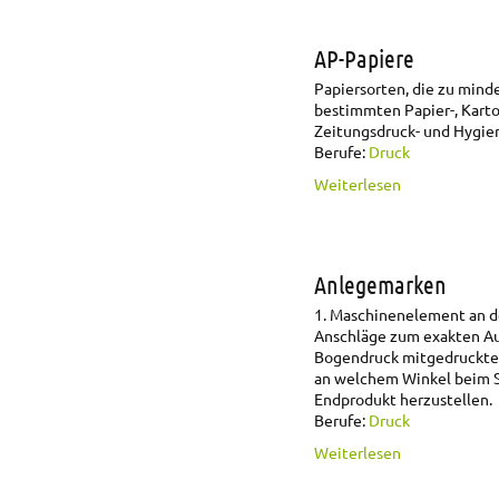
AP-Papiere
Papiersorten, die zu mind
bestimmten Papier-, Karto
Zeitungsdruck- und Hygie
Berufe:
Druck
über AP-Papi
Weiterlesen
Anlegemarken
1. Maschinenelement an d
Anschläge zum exakten Au
Bogendruck mitgedruckte M
an welchem Winkel beim Sc
Endprodukt herzustellen.
Berufe:
Druck
über Anlegem
Weiterlesen