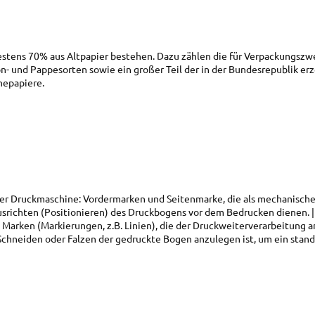
estens 70% aus Altpapier bestehen. Dazu zählen die für Verpackungsz
n- und Pappesorten sowie ein großer Teil der in der Bundesrepublik er
nepapiere.
ere
er Druckmaschine: Vordermarken und Seitenmarke, die als mechanisch
srichten (Positionieren) des Druckbogens vor dem Bedrucken dienen.
arken (Markierungen, z.B. Linien), die der Druckweiterverarbeitung a
hneiden oder Falzen der gedruckte Bogen anzulegen ist, um ein stand
arken