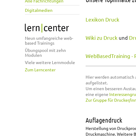
Alle Fachrichtungen
Digitalmedien
Lexikon Druck
Wiki zu Druck
und
Dr
Neun umfangreiche web-
based Trainings
Übungspool mit zehn
Modulen
WebBasedTraining - 
Viele weitere Lernmodule
Zum Lerncenter
Hier werden automatisch 
aufgelistet.
Um einen besseren Austau
eine eigene
Interessengr
Zur Gruppe für Drucker/in
Auflagendruck
Herstellung von Druckpro
Druckmaschine. Weitere B