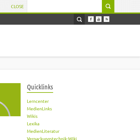
CLOSE
Suchformular
Quicklinks
Lerncenter
MedienLinks
Wikis
Lexika
MedienLiteratur
Verpackungstechnik-Wiki