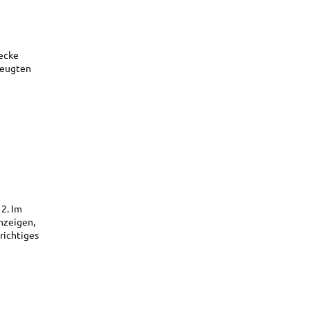
wecke
zeugten
e
2. Im
nzeigen,
richtiges