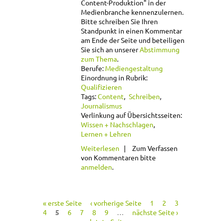
Content-Produktion" in der
Medienbranche kennenzulernen.
Bitte schreiben Sie Ihren
Standpunkt in einen Kommentar
am Ende der Seite und beteiligen
Sie sich an unserer
Abstimmung
zum Thema
.
Berufe:
Mediengestaltung
Einordnung in Rubrik:
Qualifizieren
Tags:
Content
Schreiben
Journalismus
Verlinkung auf Übersichtsseiten:
Wissen + Nachschlagen
Lernen + Lehren
über Schreibende
Weiterlesen
Zum Verfassen
Tätigkeiten und
von Kommentaren bitte
Journalismus:
anmelden
.
Ähnlichkeiten und
Grenzen
« erste Seite
‹ vorherige Seite
1
2
3
Seiten
4
5
6
7
8
9
…
nächste Seite ›