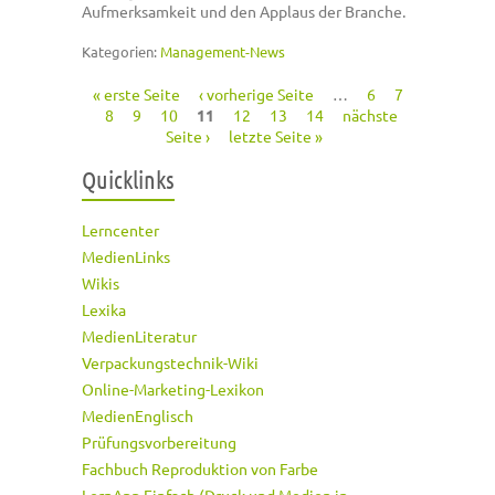
Aufmerksamkeit und den Applaus der Branche.
Kategorien:
Management-News
« erste Seite
‹ vorherige Seite
…
6
7
Seiten
8
9
10
11
12
13
14
nächste
Seite ›
letzte Seite »
Quicklinks
Lerncenter
MedienLinks
Wikis
Lexika
MedienLiteratur
Verpackungstechnik-Wiki
Online-Marketing-Lexikon
MedienEnglisch
Prüfungsvorbereitung
Fachbuch Reproduktion von Farbe