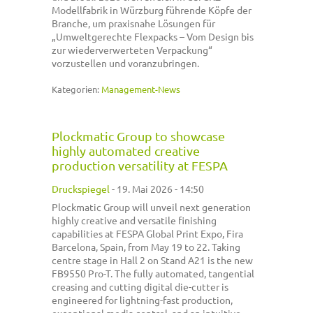
Modellfabrik in Würzburg führende Köpfe der
Branche, um praxisnahe Lösungen für
„Umweltgerechte Flexpacks – Vom Design bis
zur wiederverwerteten Verpackung“
vorzustellen und voranzubringen.
Kategorien:
Management-News
Plockmatic Group to showcase
highly automated creative
production versatility at FESPA
Druckspiegel
-
19. Mai 2026 - 14:50
Plockmatic Group will unveil next generation
highly creative and versatile finishing
capabilities at FESPA Global Print Expo, Fira
Barcelona, Spain, from May 19 to 22. Taking
centre stage in Hall 2 on Stand A21 is the new
FB9550 Pro-T. The fully automated, tangential
creasing and cutting digital die-cutter is
engineered for lightning-fast production,