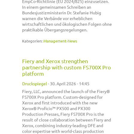
EmpCo-Richtlinie (EU 2024/825) einzusetzen.
In einem gemeinsamen Schreiben an
Bundesjustizministerin Dr. Stefanie Hubig
warnen die Verbände vor erheblichen
wirtschaftlichen und ökologischen Folgen ohne
praktikable Übergangsregelungen.
Kategorien:
Management-News
Fiery and Xerox strengthen
partnership with custom FS700X Pro
platform
Druckspiegel
-
30. April 2026 - 14:45
Fiery, LLC, announced the launch of the Fiery®
FS700X Pro platform. Custom-designed for
Xerox and first introduced with the new
Xerox® Proficio™ PX500 and PX300
Production Presses, Fiery FS700X Pro is the
result of close collaboration between Fiery and
Xerox, combining industry-leading DFE and
color expertise with world-class production