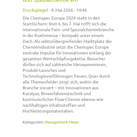
Druckspiegel
-
4. Mai 2026 - 14:46
Die Chemspec Europe 2026 steht in den
Startlöchern: Vom 6. bis 7. Mai trifft sich die
internationale Fein- und Spezialchemiebranche
in der Koelnmesse – kompakt unter einem
Dach. Als sektorübergreifender Marktplatz der
Chemieindustrie setzt die Chemspec Europe
zentrale Impulse für Innovationen entlang der
gesamten Wertschöpfungskette. Besucher
dürfen sich auf zahlreiche Messepremieren,
Produkt-Launches und
Technologievorführungen freuen. Quer durch
alle Themenfelder zeigt sich, wohin die
Branche steuert – mit Innovationen aus
Katalyse, Bioverfahrenstechnik und
kontinuierlicher Flow-Chemie ebenso wie
nachhaltigen Inhaltsstoffen und
Hochleistungsmaterialien.
Kategorien:
Management-News