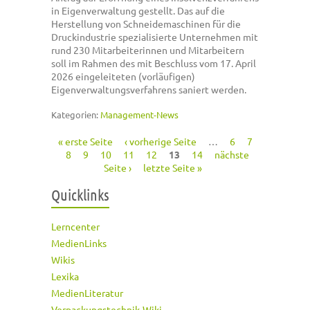
in Eigenverwaltung gestellt. Das auf die
Herstellung von Schneidemaschinen für die
Druckindustrie spezialisierte Unternehmen mit
rund 230 Mitarbeiterinnen und Mitarbeitern
soll im Rahmen des mit Beschluss vom 17. April
2026 eingeleiteten (vorläufigen)
Eigenverwaltungsverfahrens saniert werden.
Kategorien:
Management-News
« erste Seite
‹ vorherige Seite
…
6
7
Seiten
8
9
10
11
12
13
14
nächste
Seite ›
letzte Seite »
Quicklinks
Lerncenter
MedienLinks
Wikis
Lexika
MedienLiteratur
Verpackungstechnik-Wiki