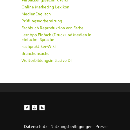
Online-Marketing-Lexikon
MedienEnglisch
Prüfungsvorbereitung
Fachbuch Reproduktion von Farbe
LernApp Einfach (Druck und Medien in
Einfacher Sprache
Fachpraktiker-Wiki
Branchensuche
Weiterbildungsinitiative DI
Datenschutz
Nutzungsbedingungen
Presse