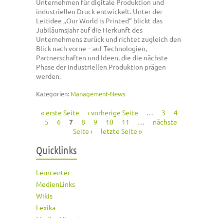
Unternehmen für digitale Produktion und
industriellen Druck entwickelt. Unter der
Leitidee „Our World is Printed“ blickt das
Jubiläumsjahr auf die Herkunft des
Unternehmens zurück und richtet zugleich den
Blick nach vorne – auf Technologien,
Partnerschaften und Ideen, die die nächste
Phase der industriellen Produktion prägen
werden.
Kategorien:
Management-News
« erste Seite
‹ vorherige Seite
…
3
4
Seiten
5
6
7
8
9
10
11
…
nächste
Seite ›
letzte Seite »
Quicklinks
Lerncenter
MedienLinks
Wikis
Lexika