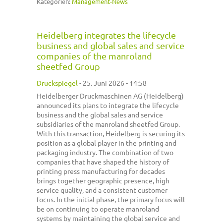
Kategorien:
Management-News
Heidelberg integrates the lifecycle
business and global sales and service
companies of the manroland
sheetfed Group
Druckspiegel
-
25. Juni 2026 - 14:58
Heidelberger Druckmaschinen AG (Heidelberg)
announced its plans to integrate the lifecycle
business and the global sales and service
subsidiaries of the manroland sheetfed Group.
With this transaction, Heidelberg is securing its
position as a global player in the printing and
packaging industry. The combination of two
companies that have shaped the history of
printing press manufacturing for decades
brings together geographic presence, high
service quality, and a consistent customer
focus. In the initial phase, the primary focus will
be on continuing to operate manroland
systems by maintaining the global service and