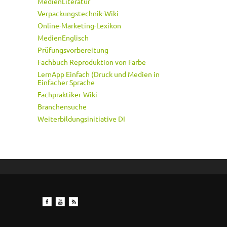
MedienLiteratur
Verpackungstechnik-Wiki
Online-Marketing-Lexikon
MedienEnglisch
Prüfungsvorbereitung
Fachbuch Reproduktion von Farbe
LernApp Einfach (Druck und Medien in
Einfacher Sprache
Fachpraktiker-Wiki
Branchensuche
Weiterbildungsinitiative DI