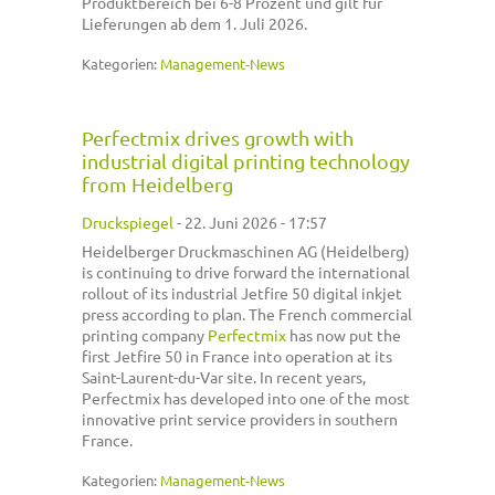
Produktbereich bei 6-8 Prozent und gilt für
Lieferungen ab dem 1. Juli 2026.
Kategorien:
Management-News
Perfectmix drives growth with
industrial digital printing technology
from Heidelberg
Druckspiegel
-
22. Juni 2026 - 17:57
Heidelberger Druckmaschinen AG (Heidelberg)
is continuing to drive forward the international
rollout of its industrial Jetfire 50 digital inkjet
press according to plan. The French commercial
printing company
Perfectmix
has now put the
first Jetfire 50 in France into operation at its
Saint-Laurent-du-Var site. In recent years,
Perfectmix has developed into one of the most
innovative print service providers in southern
France.
Kategorien:
Management-News