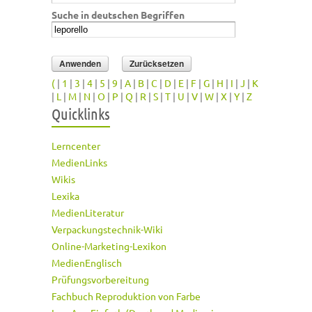
Suche in deutschen Begriffen
(
|
1
|
3
|
4
|
5
|
9
|
A
|
B
|
C
|
D
|
E
|
F
|
G
|
H
|
I
|
J
|
K
|
L
|
M
|
N
|
O
|
P
|
Q
|
R
|
S
|
T
|
U
|
V
|
W
|
X
|
Y
|
Z
Quicklinks
Lerncenter
MedienLinks
Wikis
Lexika
MedienLiteratur
Verpackungstechnik-Wiki
Online-Marketing-Lexikon
MedienEnglisch
Prüfungsvorbereitung
Fachbuch Reproduktion von Farbe