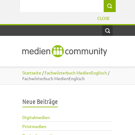
Direkt zum Inhalt
Suchformular
CLOSE
Startseite
/
Fachwörterbuch MedienEnglisch
/
Fachwörterbuch MedienEnglisch
Neue Beiträge
Digitalmedien
Printmedien