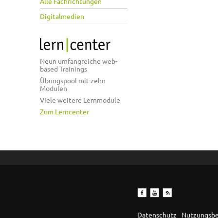
Alle Fachrichtungen
Digitalmedien
Neun umfangreiche web-
based Trainings
Übungspool mit zehn
Modulen
Viele weitere Lernmodule
Zum Lerncenter
Datenschutz
Nutzungsb