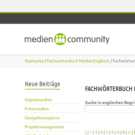
Direkt zum Inhalt
Startseite
/
Fachwörterbuch MedienEnglisch
/ Fachwörter
Neue Beiträge
FACHWÖRTERBUCH 
Digitalmedien
Suche in englischen Begr
Printmedien
Designkonzeption
Projektmanagement
(
|
1
|
3
|
4
|
5
|
9
|
A
|
B
|
C
|