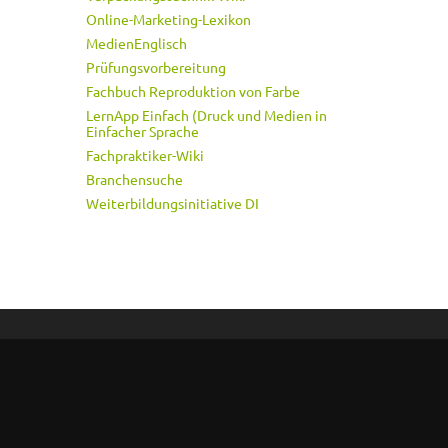
Online-Marketing-Lexikon
MedienEnglisch
Prüfungsvorbereitung
Fachbuch Reproduktion von Farbe
LernApp Einfach (Druck und Medien in
Einfacher Sprache
Fachpraktiker-Wiki
Branchensuche
Weiterbildungsinitiative DI