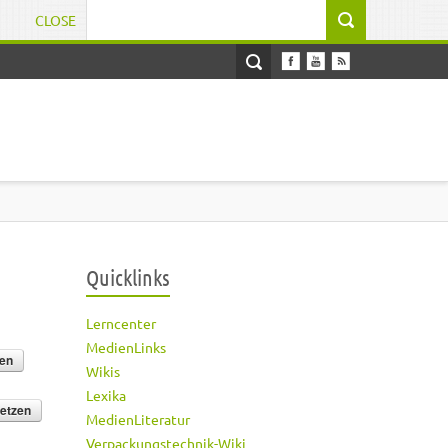
CLOSE
Suchformular
Quicklinks
Lerncenter
MedienLinks
Wikis
Lexika
MedienLiteratur
Verpackungstechnik-Wiki