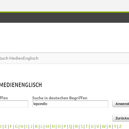
buch MedienEnglisch
MEDIENENGLISCH
iffen
Suche in deutschen Begriffen
D
|
E
|
F
|
G
|
H
|
I
|
J
|
K
|
L
|
M
|
N
|
O
|
P
|
Q
|
R
|
S
|
T
|
U
|
V
|
W
|
X
|
Y
|
Z