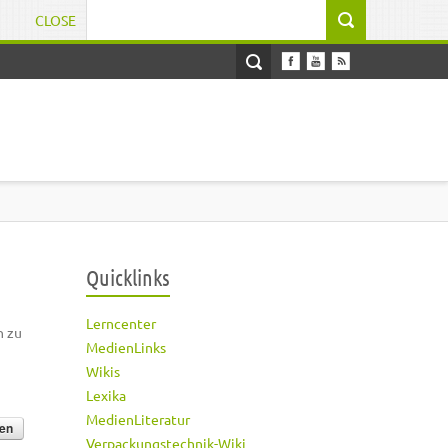
CLOSE
Suchformular
Quicklinks
Lerncenter
h zu
MedienLinks
Wikis
Lexika
MedienLiteratur
Verpackungstechnik-Wiki