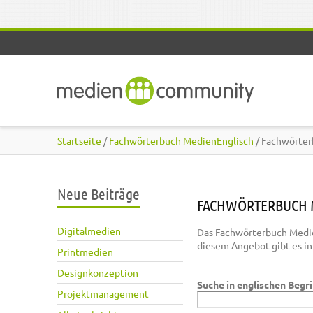
Direkt zum Inhalt
Startseite
/
Fachwörterbuch MedienEnglisch
/ Fachwörter
Neue Beiträge
FACHWÖRTERBUCH 
Digitalmedien
Das Fachwörterbuch Medie
diesem Angebot gibt es i
Printmedien
Designkonzeption
Suche in englischen Begr
Projektmanagement