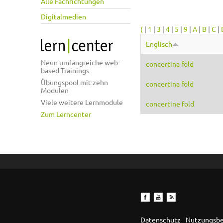
Alle Fachrichtungen
Digitalmedien
(
|
1
|
3
|
4
|
5
|
9
|
A
|
B
|
C
|
Englisch
Neun umfangreiche web-
concertina fold
based Trainings
Übungspool mit zehn
concertina fold
Modulen
Viele weitere Lernmodule
concertine fold
Zum Lerncenter
Datenschutz
Nutzungsb