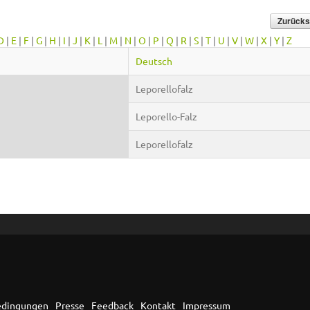
D
|
E
|
F
|
G
|
H
|
I
|
J
|
K
|
L
|
M
|
N
|
O
|
P
|
Q
|
R
|
S
|
T
|
U
|
V
|
W
|
X
|
Y
|
Z
Deutsch
Leporellofalz
Leporello-Falz
Leporellofalz
edingungen
Presse
Feedback
Kontakt
Impressum