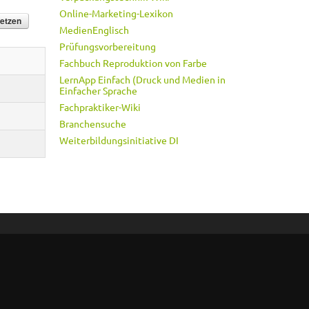
Online-Marketing-Lexikon
MedienEnglisch
Prüfungsvorbereitung
Fachbuch Reproduktion von Farbe
LernApp Einfach (Druck und Medien in
Einfacher Sprache
Fachpraktiker-Wiki
Branchensuche
Weiterbildungsinitiative DI