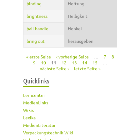
binding
Heftung
brightness
Helligkeit
bail-handle
Henkel
bring out
herausgeben
« erste Seite
‹ vorherige Seite
…
7
8
Seiten
9
10
11
12
13
14
15
…
nächste Seite ›
letzte Seite »
Quicklinks
Lerncenter
MedienLinks
Wikis
Lexika
MedienLiteratur
Verpackungstechnik-Wiki