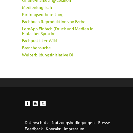
Online-Marketing-Lexikon
MedienEnglisch
Prüfungsvorbereitung
Fachbuch Reproduktion von Farbe
LernApp Einfach (Druck und Medien in
Einfacher Sprache
Fachpraktiker-Wiki
Branchensuche
Weiterbildungsinitiative DI
Datenschutz
Nutzungsbedingungen
Presse
Feedback
Kontakt
Impressum