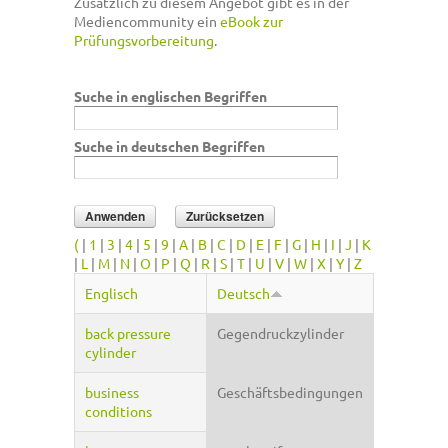
Zusätzlich zu diesem Angebot gibt es in der
Mediencommunity ein
eBook zur
Prüfungsvorbereitung
.
Suche in englischen Begriffen
Suche in deutschen Begriffen
(
|
1
|
3
|
4
|
5
|
9
|
A
|
B
|
C
|
D
|
E
|
F
|
G
|
H
|
I
|
J
|
K
|
L
|
M
|
N
|
O
|
P
|
Q
|
R
|
S
|
T
|
U
|
V
|
W
|
X
|
Y
|
Z
Englisch
Deutsch
back pressure
Gegendruckzylinder
cylinder
business
Geschäftsbedingungen
conditions