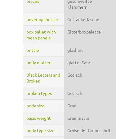
braces
geschweifte
Klammern
beverage bottle
Getränkeflasche
box pallet with
Gitterboxpalette
mesh panels
brittle
glashart
body matter
glatter Satz
Black Letters and
Gotisch
Broken
broken types
Gotisch
body size
Grad
basis weight
Grammatur
body type size
Größe der Grundschrift