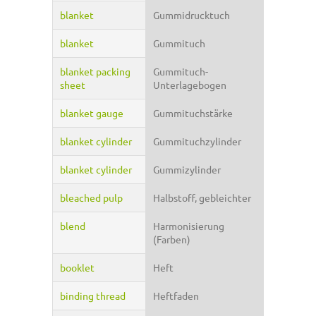
blanket
Gummidrucktuch
blanket
Gummituch
blanket packing
Gummituch-
sheet
Unterlagebogen
blanket gauge
Gummituchstärke
blanket cylinder
Gummituchzylinder
blanket cylinder
Gummizylinder
bleached pulp
Halbstoff, gebleichter
blend
Harmonisierung
(Farben)
booklet
Heft
binding thread
Heftfaden