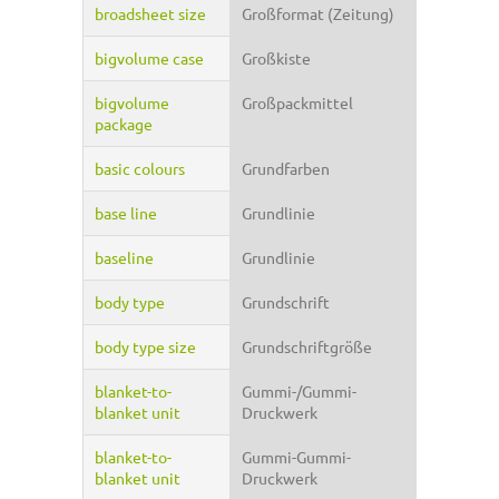
broadsheet size
Großformat (Zeitung)
bigvolume case
Großkiste
bigvolume
Großpackmittel
package
basic colours
Grundfarben
base line
Grundlinie
baseline
Grundlinie
body type
Grundschrift
body type size
Grundschriftgröße
blanket-to-
Gummi-/Gummi-
blanket unit
Druckwerk
blanket-to-
Gummi-Gummi-
blanket unit
Druckwerk