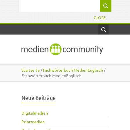
Direkt zum Inhalt
Suchformular
CLOSE
Startseite
/
Fachwörterbuch MedienEnglisch
/
Fachwörterbuch MedienEnglisch
Neue Beiträge
Digitalmedien
Printmedien