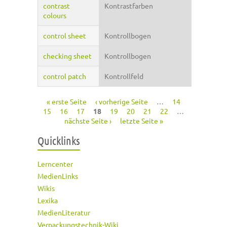
contrast
Kontrastfarben
colours
control sheet
Kontrollbogen
checking sheet
Kontrollbogen
control patch
Kontrollfeld
« erste Seite
‹ vorherige Seite
…
14
Seiten
15
16
17
18
19
20
21
22
…
nächste Seite ›
letzte Seite »
Quicklinks
Lerncenter
MedienLinks
Wikis
Lexika
MedienLiteratur
Verpackungstechnik-Wiki