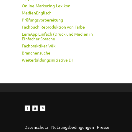
Online-Marketing-Lexikon
MedienEnglisch
Prüfungsvorbereitung
Fachbuch Reproduktion von Farbe
LernApp Einfach (Druck und Medien in
Einfacher Sprache
Fachpraktiker-Wiki
Branchensuche
Weiterbildungsinitiative DI
Datenschutz
Nutzungsbedingungen
Presse