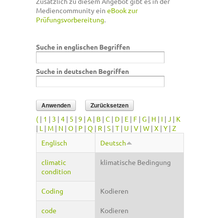
Zusätzlich zu diesem Angebot gibt es in der
Mediencommunity ein
eBook zur
Prüfungsvorbereitung
.
Suche in englischen Begriffen
Suche in deutschen Begriffen
(
|
1
|
3
|
4
|
5
|
9
|
A
|
B
|
C
|
D
|
E
|
F
|
G
|
H
|
I
|
J
|
K
|
L
|
M
|
N
|
O
|
P
|
Q
|
R
|
S
|
T
|
U
|
V
|
W
|
X
|
Y
|
Z
Englisch
Deutsch
climatic
klimatische Bedingung
condition
Coding
Kodieren
code
Kodieren