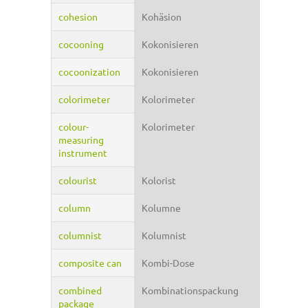
cohesion
Kohäsion
cocooning
Kokonisieren
cocoonization
Kokonisieren
colorimeter
Kolorimeter
colour-
Kolorimeter
measuring
instrument
colourist
Kolorist
column
Kolumne
columnist
Kolumnist
composite can
Kombi-Dose
combined
Kombinationspackung
package