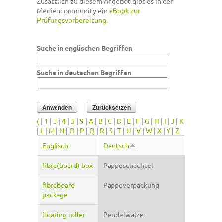
Zusätzlich zu diesem Angebot gibt es in der
Mediencommunity ein
eBook zur
Prüfungsvorbereitung
.
Suche in englischen Begriffen
Suche in deutschen Begriffen
(
|
1
|
3
|
4
|
5
|
9
|
A
|
B
|
C
|
D
|
E
|
F
|
G
|
H
|
I
|
J
|
K
|
L
|
M
|
N
|
O
|
P
|
Q
|
R
|
S
|
T
|
U
|
V
|
W
|
X
|
Y
|
Z
Englisch
Deutsch
fibre(board) box
Pappeschachtel
fibreboard
Pappeverpackung
package
floating roller
Pendelwalze