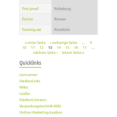
first proof
Rohabzug
fiction
Roman
forming vat
Rundsieb
« erste Seite
‹ vorherige Seite
…
9
Seiten
10
11
12
13
14
15
16
17
…
nächste Seite ›
letzte Seite »
Quicklinks
Lerncenter
MedienLinks
Wikis
Lexika
MedienLiteratur
Verpackungstechnik-Wiki
Online-Marketing-Lexikon