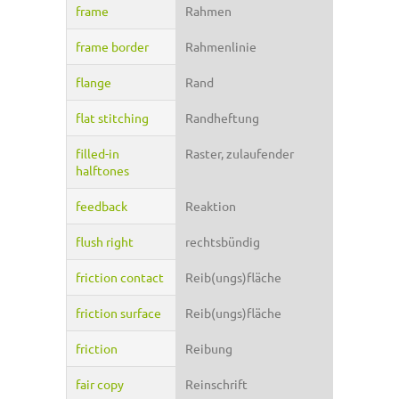
frame
Rahmen
frame border
Rahmenlinie
flange
Rand
flat stitching
Randheftung
filled-in
Raster, zulaufender
halftones
feedback
Reaktion
flush right
rechtsbündig
friction contact
Reib(ungs)fläche
friction surface
Reib(ungs)fläche
friction
Reibung
fair copy
Reinschrift