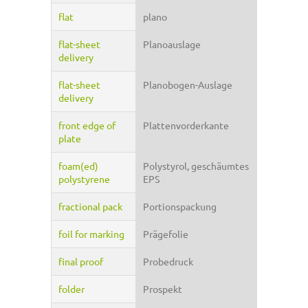
flat
plano
flat-sheet
Planoauslage
delivery
flat-sheet
Planobogen-Auslage
delivery
front edge of
Plattenvorderkante
plate
foam(ed)
Polystyrol, geschäumtes
polystyrene
EPS
fractional pack
Portionspackung
foil for marking
Prägefolie
final proof
Probedruck
folder
Prospekt