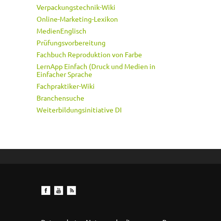
Verpackungstechnik-Wiki
Online-Marketing-Lexikon
MedienEnglisch
Prüfungsvorbereitung
Fachbuch Reproduktion von Farbe
LernApp Einfach (Druck und Medien in
Einfacher Sprache
Fachpraktiker-Wiki
Branchensuche
Weiterbildungsinitiative DI