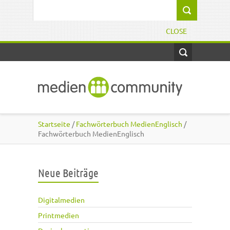
Direkt zum Inhalt
Suchformular
CLOSE
Startseite
/
Fachwörterbuch MedienEnglisch
/
Fachwörterbuch MedienEnglisch
Neue Beiträge
Digitalmedien
Printmedien