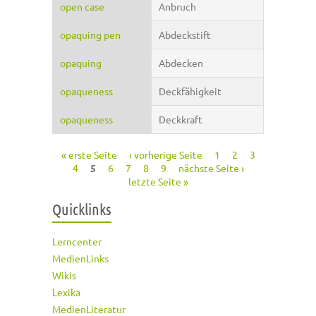
open case
Anbruch
opaquing pen
Abdeckstift
opaquing
Abdecken
opaqueness
Deckfähigkeit
opaqueness
Deckkraft
« erste Seite
‹ vorherige Seite
1
2
3
Seiten
4
5
6
7
8
9
nächste Seite ›
letzte Seite »
Quicklinks
Lerncenter
MedienLinks
Wikis
Lexika
MedienLiteratur