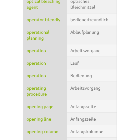
optical bleaching
optisches
agent
Bleichmittel
operator-friendly
bedienerfreundlich
operational
Ablaufplanung
planning
operation
Arbeitsvorgang
operation
Lauf
operation
Bedienung
operating
Arbeitsvorgang
procedure
opening page
Anfangsseite
opening line
Anfangszeile
opening column
Anfangskolumne