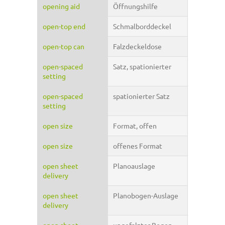
opening aid
Öffnungshilfe
open-top end
Schmalborddeckel
open-top can
Falzdeckeldose
open-spaced
Satz, spationierter
setting
open-spaced
spationierter Satz
setting
open size
Format, offen
open size
offenes Format
open sheet
Planoauslage
delivery
open sheet
Planobogen-Auslage
delivery