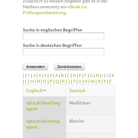
Zusätzlich zu diesem Angebot gibt es in der
Mediencommunity ein
eBook zur
Prüfungsvorbereitung
.
Suche in englischen Begriffen
Suche in deutschen Begriffen
(
|
1
|
3
|
4
|
5
|
9
|
A
|
B
|
C
|
D
|
E
|
F
|
G
|
H
|
I
|
J
|
K
|
L
|
M
|
N
|
O
|
P
|
Q
|
R
|
S
|
T
|
U
|
V
|
W
|
X
|
Y
|
Z
Englisch
Deutsch
optical bleaching
Weißtöner
agent
optical bleaching
Bleiche
agent