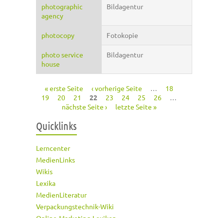
photographic
Bildagentur
agency
photocopy
Fotokopie
photo service
Bildagentur
house
« erste Seite
‹ vorherige Seite
…
18
Seiten
19
20
21
22
23
24
25
26
…
nächste Seite ›
letzte Seite »
Quicklinks
Lerncenter
MedienLinks
Wikis
Lexika
MedienLiteratur
Verpackungstechnik-Wiki