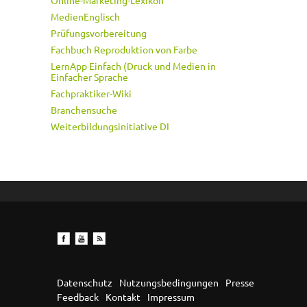
Online-Marketing-Lexikon
MedienEnglisch
Prüfungsvorbereitung
Fachbuch Reproduktion von Farbe
LernApp Einfach (Druck und Medien in
Einfacher Sprache
Fachpraktiker-Wiki
Branchensuche
Weiterbildungsinitiative DI
Datenschutz
Nutzungsbedingungen
Presse
Feedback
Kontakt
Impressum