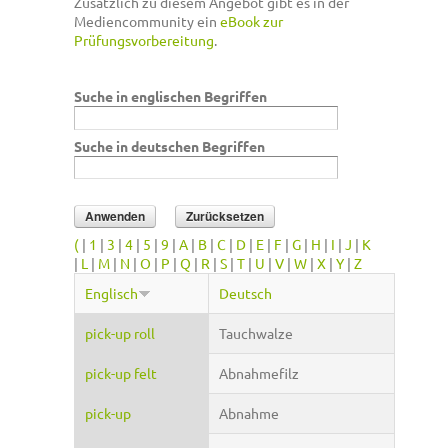
Zusätzlich zu diesem Angebot gibt es in der
Mediencommunity ein
eBook zur
Prüfungsvorbereitung
.
Suche in englischen Begriffen
Suche in deutschen Begriffen
(
|
1
|
3
|
4
|
5
|
9
|
A
|
B
|
C
|
D
|
E
|
F
|
G
|
H
|
I
|
J
|
K
|
L
|
M
|
N
|
O
|
P
|
Q
|
R
|
S
|
T
|
U
|
V
|
W
|
X
|
Y
|
Z
Englisch
Deutsch
pick-up roll
Tauchwalze
pick-up felt
Abnahmefilz
pick-up
Abnahme