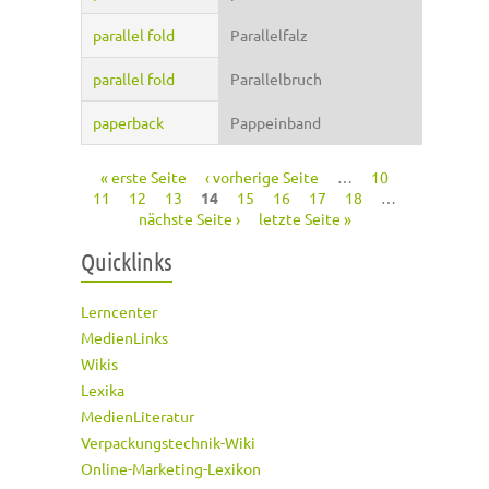
parallel fold
Parallelfalz
parallel fold
Parallelbruch
paperback
Pappeinband
« erste Seite
‹ vorherige Seite
…
10
Seiten
11
12
13
14
15
16
17
18
…
nächste Seite ›
letzte Seite »
Quicklinks
Lerncenter
MedienLinks
Wikis
Lexika
MedienLiteratur
Verpackungstechnik-Wiki
Online-Marketing-Lexikon