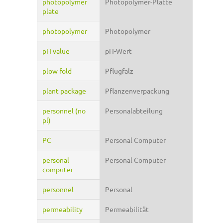
photopolymer
Photopolymer-Platte
plate
photopolymer
Photopolymer
pH value
pH-Wert
plow fold
Pflugfalz
plant package
Pflanzenverpackung
personnel (no
Personalabteilung
pl)
PC
Personal Computer
personal
Personal Computer
computer
personnel
Personal
permeability
Permeabilität