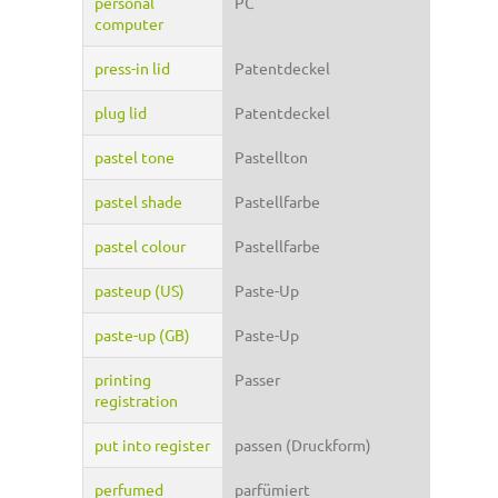
personal
PC
computer
press-in lid
Patentdeckel
plug lid
Patentdeckel
pastel tone
Pastellton
pastel shade
Pastellfarbe
pastel colour
Pastellfarbe
pasteup (US)
Paste-Up
paste-up (GB)
Paste-Up
printing
Passer
registration
put into register
passen (Druckform)
perfumed
parfümiert