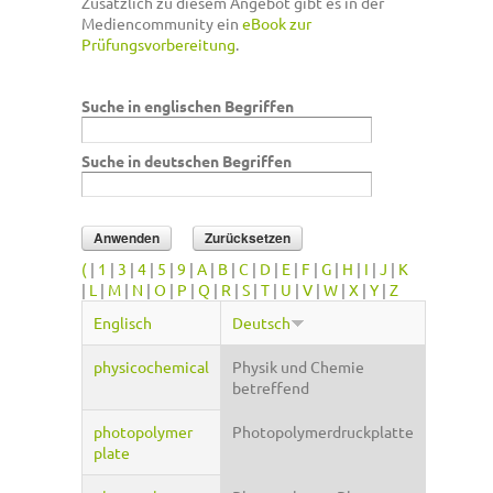
Zusätzlich zu diesem Angebot gibt es in der
Mediencommunity ein
eBook zur
Prüfungsvorbereitung
.
Suche in englischen Begriffen
Suche in deutschen Begriffen
(
|
1
|
3
|
4
|
5
|
9
|
A
|
B
|
C
|
D
|
E
|
F
|
G
|
H
|
I
|
J
|
K
|
L
|
M
|
N
|
O
|
P
|
Q
|
R
|
S
|
T
|
U
|
V
|
W
|
X
|
Y
|
Z
Englisch
Deutsch
physicochemical
Physik und Chemie
betreffend
photopolymer
Photopolymerdruckplatte
plate