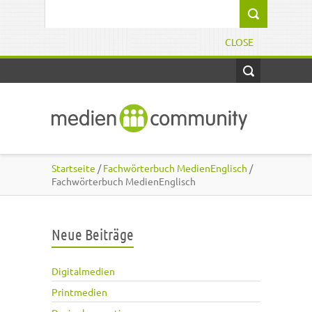
Direkt zum Inhalt
Suchformular
CLOSE
Startseite
/
Fachwörterbuch MedienEnglisch
/
Fachwörterbuch MedienEnglisch
Neue Beiträge
Digitalmedien
Printmedien