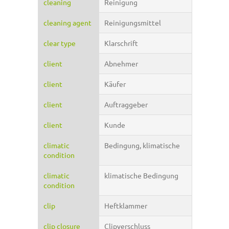
cleaning
Reinigung
cleaning agent
Reinigungsmittel
clear type
Klarschrift
client
Abnehmer
client
Käufer
client
Auftraggeber
client
Kunde
climatic
Bedingung, klimatische
condition
climatic
klimatische Bedingung
condition
clip
Heftklammer
clip closure
Clipverschluss