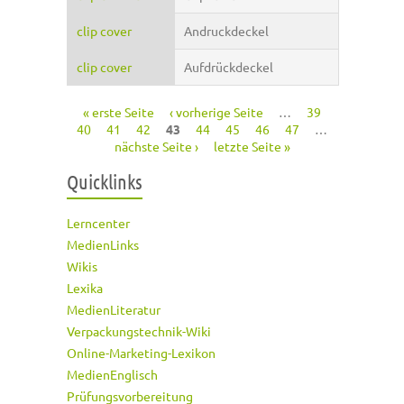
clip cover
Andruckdeckel
clip cover
Aufdrückdeckel
« erste Seite
‹ vorherige Seite
…
39
Seiten
40
41
42
43
44
45
46
47
…
nächste Seite ›
letzte Seite »
Quicklinks
Lerncenter
MedienLinks
Wikis
Lexika
MedienLiteratur
Verpackungstechnik-Wiki
Online-Marketing-Lexikon
MedienEnglisch
Prüfungsvorbereitung