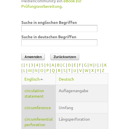
Mediencommunity ein
eBook zur
Prüfungsvorbereitung
.
Suche in englischen Begriffen
Suche in deutschen Begriffen
(
|
1
|
3
|
4
|
5
|
9
|
A
|
B
|
C
|
D
|
E
|
F
|
G
|
H
|
I
|
J
|
K
|
L
|
M
|
N
|
O
|
P
|
Q
|
R
|
S
|
T
|
U
|
V
|
W
|
X
|
Y
|
Z
Englisch
Deutsch
circulation
Auflagenangabe
statement
circumference
Umfang
circumferential
Längsperforation
perforation