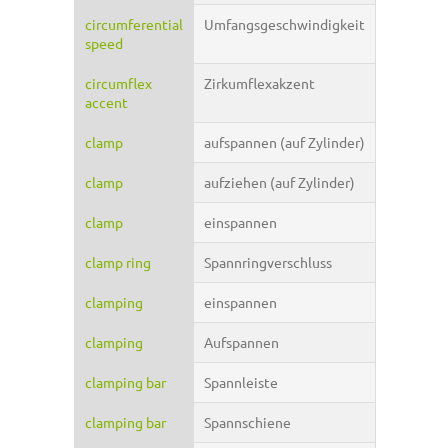
circumferential
Umfangsgeschwindigkeit
speed
circumflex
Zirkumflexakzent
accent
clamp
aufspannen (auf Zylinder)
clamp
aufziehen (auf Zylinder)
clamp
einspannen
clamp ring
Spannringverschluss
clamping
einspannen
clamping
Aufspannen
clamping bar
Spannleiste
clamping bar
Spannschiene