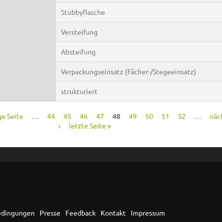
Stubbyflasche
Versteifung
Absteifung
Verpackungseinsatz (Fächer-/Stegeeinsatz)
strukturiert
ge Seite
…
44
45
46
47
48
49
50
51
52
…
näc
›
letzte Seite »
edingungen
Presse
Feedback
Kontakt
Impressum