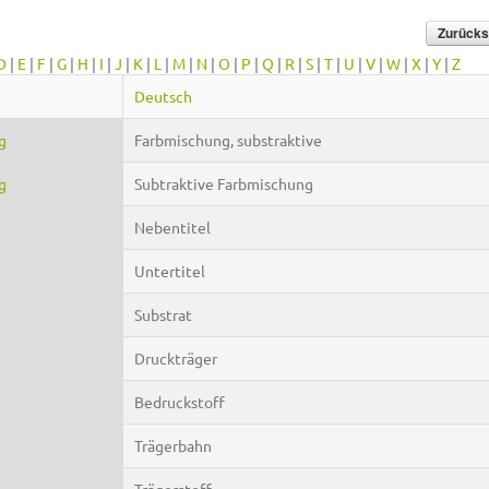
D
|
E
|
F
|
G
|
H
|
I
|
J
|
K
|
L
|
M
|
N
|
O
|
P
|
Q
|
R
|
S
|
T
|
U
|
V
|
W
|
X
|
Y
|
Z
Deutsch
g
Farbmischung, substraktive
g
Subtraktive Farbmischung
Nebentitel
Untertitel
Substrat
Druckträger
Bedruckstoff
Trägerbahn
Trägerstoff