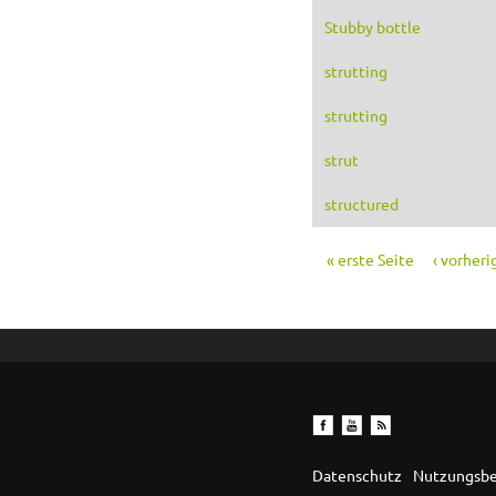
Stubby bottle
strutting
strutting
strut
structured
« erste Seite
‹ vorheri
Seiten
Datenschutz
Nutzungsb