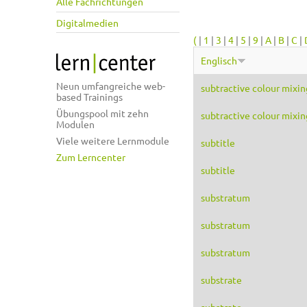
Alle Fachrichtungen
Digitalmedien
(
|
1
|
3
|
4
|
5
|
9
|
A
|
B
|
C
|
Englisch
Neun umfangreiche web-
subtractive colour mixin
based Trainings
Übungspool mit zehn
subtractive colour mixin
Modulen
Viele weitere Lernmodule
subtitle
Zum Lerncenter
subtitle
substratum
substratum
substratum
substrate
substrate