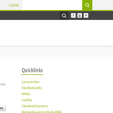
CLOSE
Suchformular
Quicklinks
Lerncenter
h zu
MedienLinks
Wikis
Lexika
MedienLiteratur
Verpackungstechnik-Wiki