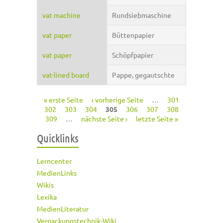
vat machine
Rundsiebmaschine
vat paper
Büttenpapier
vat paper
Schöpfpapier
vat-lined board
Pappe, gegautschte
« erste Seite
‹ vorherige Seite
…
301
Seiten
302
303
304
305
306
307
308
309
…
nächste Seite ›
letzte Seite »
Quicklinks
Lerncenter
MedienLinks
Wikis
Lexika
MedienLiteratur
Verpackungstechnik-Wiki