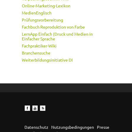
Online-Marketing-Lexikon
MedienEnglisch
Prüfungsvorbereitung
Fachbuch Reproduktion von Farbe
LernApp Einfach (Druck und Medien in
Einfacher Sprache
Fachpraktiker-Wiki
Branchensuche
Weiterbildungsinitiative DI
Datenschutz
Nutzungsbedingungen
Presse