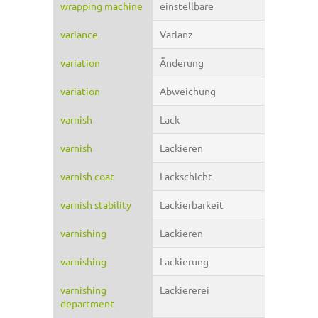
wrapping machine
einstellbare
variance
Varianz
variation
Änderung
variation
Abweichung
varnish
Lack
varnish
Lackieren
varnish coat
Lackschicht
varnish stability
Lackierbarkeit
varnishing
Lackieren
varnishing
Lackierung
varnishing
Lackiererei
department