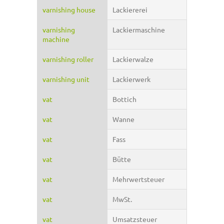
varnishing house
Lackiererei
varnishing
Lackiermaschine
machine
varnishing roller
Lackierwalze
varnishing unit
Lackierwerk
vat
Bottich
vat
Wanne
vat
Fass
vat
Bütte
vat
Mehrwertsteuer
vat
MwSt.
vat
Umsatzsteuer