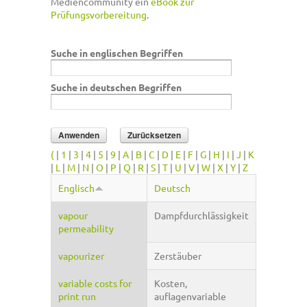
Mediencommunity ein
eBook zur
Prüfungsvorbereitung
.
Suche in englischen Begriffen
Suche in deutschen Begriffen
(
|
1
|
3
|
4
|
5
|
9
|
A
|
B
|
C
|
D
|
E
|
F
|
G
|
H
|
I
|
J
|
K
|
L
|
M
|
N
|
O
|
P
|
Q
|
R
|
S
|
T
|
U
|
V
|
W
|
X
|
Y
|
Z
Englisch
Deutsch
vapour
Dampfdurchlässigkeit
permeability
vapourizer
Zerstäuber
variable costs for
Kosten,
print run
auflagenvariable