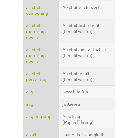
alcohol
Alkoholfeuchtwerk
dampening
alcohol
Alkoholdosiergerät
metering
(Feuchtwasser)
device
alcohol
Alkoholkonstanthalter
metering
(Feuchtwasser)
device
alcohol
Alkoholgehalt
percentage
(Feuchtwasser)
align
ausschließen
align
justieren
aligning stop
Anschlag
(Papierführung)
alkali-
Laugenbeständigkeit