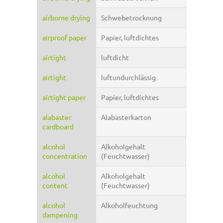
airborne drying
Schwebetrocknung
airproof paper
Papier, luftdichtes
airtight
luftdicht
airtight
luftundurchlässig
airtight paper
Papier, luftdichtes
alabaster
Alabasterkarton
cardboard
alcohol
Alkoholgehalt
concentration
(Feuchtwasser)
alcohol
Alkoholgehalt
content
(Feuchtwasser)
alcohol
Alkoholfeuchtung
dampening