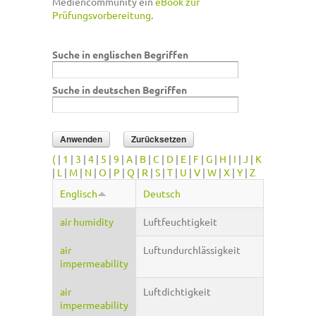
Mediencommunity ein
eBook zur
Prüfungsvorbereitung
.
Suche in englischen Begriffen
Suche in deutschen Begriffen
(
|
1
|
3
|
4
|
5
|
9
|
A
|
B
|
C
|
D
|
E
|
F
|
G
|
H
|
I
|
J
|
K
|
L
|
M
|
N
|
O
|
P
|
Q
|
R
|
S
|
T
|
U
|
V
|
W
|
X
|
Y
|
Z
Englisch
Deutsch
air humidity
Luftfeuchtigkeit
air
Luftundurchlässigkeit
impermeability
air
Luftdichtigkeit
impermeability