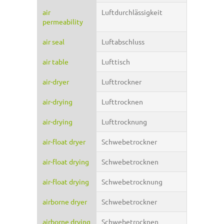
air
Luftdurchlässigkeit
permeability
air seal
Luftabschluss
air table
Lufttisch
air-dryer
Lufttrockner
air-drying
Lufttrocknen
air-drying
Lufttrocknung
air-float dryer
Schwebetrockner
air-float drying
Schwebetrocknen
air-float drying
Schwebetrocknung
airborne dryer
Schwebetrockner
airborne drying
Schwebetrocknen