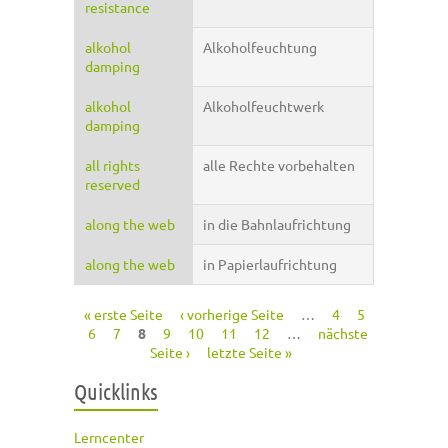
resistance
alkohol
Alkoholfeuchtung
damping
alkohol
Alkoholfeuchtwerk
damping
all rights
alle Rechte vorbehalten
reserved
along the web
in die Bahnlaufrichtung
along the web
in Papierlaufrichtung
« erste Seite
‹ vorherige Seite
…
4
5
Seiten
6
7
8
9
10
11
12
…
nächste
Seite ›
letzte Seite »
Quicklinks
Lerncenter