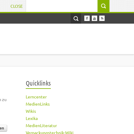
CLOSE
Suchformular
Quicklinks
Lerncenter
h zu
MedienLinks
Wikis
Lexika
MedienLiteratur
Verpackungstechnik-Wiki