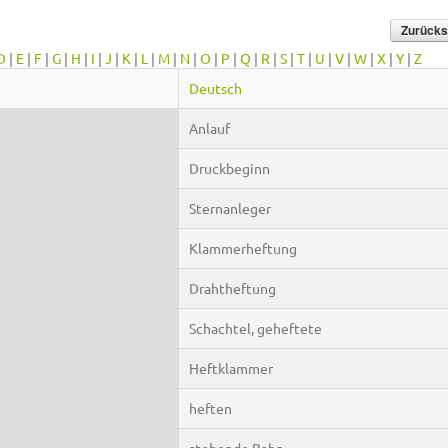
D
|
E
|
F
|
G
|
H
|
I
|
J
|
K
|
L
|
M
|
N
|
O
|
P
|
Q
|
R
|
S
|
T
|
U
|
V
|
W
|
X
|
Y
|
Z
Deutsch
Anlauf
Druckbeginn
Sternanleger
Klammerheftung
Drahtheftung
Schachtel, geheftete
Heftklammer
heften
stehende Bahn