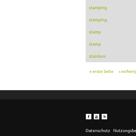
stamping
stamping
stamp
stamp
stainless
« erste Seite
‹ vorheri
Seiten
Datenschutz
Nutzungsb