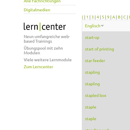
Alle Fachrichtungen
Digitalmedien
(
|
1
|
3
|
4
|
5
|
9
|
A
|
B
|
C
|
Englisch
Neun umfangreiche web-
start-up
based Trainings
Übungspool mit zehn
start of printing
Modulen
Viele weitere Lernmodule
star feeder
Zum Lerncenter
stapling
stapling
stapled box
staple
staple
standing web