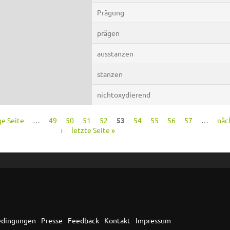
Prägung
prägen
ausstanzen
stanzen
nichtoxydierend
ge Seite
…
49
50
51
52
53
54
55
56
57
…
näc
›
letzte Seite »
edingungen
Presse
Feedback
Kontakt
Impressum