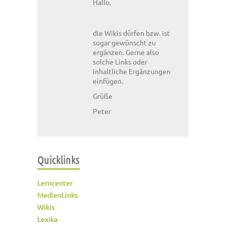
Hallo,
die Wikis dürfen bzw. ist
sogar gewünscht zu
ergänzen. Gerne also
solche Links oder
inhaltliche Ergänzungen
einfügen.
Grüße
Peter
Quicklinks
Lerncenter
MedienLinks
Wikis
Lexika