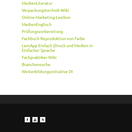
MedienLiteratur
Verpackungstechnik-Wiki
Online-Marketing-Lexikon
MedienEnglisch
Prüfungsvorbereitung
Fachbuch Reproduktion von Farbe
LernApp Einfach (Druck und Medien in
Einfacher Sprache
Fachpraktiker-Wiki
Branchensuche
Weiterbildungsinitiative DI