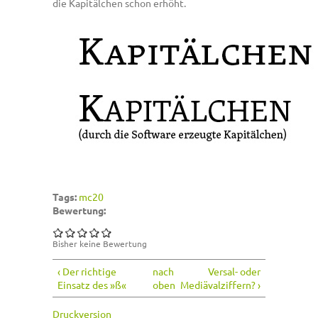
die Kapitälchen schon erhöht.
Tags:
mc20
Bewertung:
Bisher keine Bewertung
‹ Der richtige
nach
Versal- oder
Einsatz des »ß«
oben
Mediävalziffern? ›
Druckversion