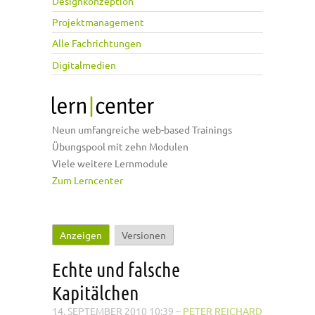
Designkonzeption
Projektmanagement
Alle Fachrichtungen
Digitalmedien
Neun umfangreiche web-based Trainings
Übungspool mit zehn Modulen
Viele weitere Lernmodule
Zum Lerncenter
Anzeigen
(aktiver Reiter)
Versionen
Haupt-Reiter
Echte und falsche
Kapitälchen
14. SEPTEMBER 2010 10:39
–
PETER REICHARD