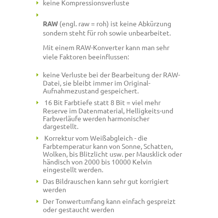
keine Kompressionsverluste
RAW
(engl. raw = roh) ist keine Abkürzung
sondern steht für roh sowie unbearbeitet.
Mit einem RAW-Konverter kann man sehr
viele Faktoren beeinflussen:
keine Verluste bei der Bearbeitung der RAW-
Datei, sie bleibt immer im Original-
Aufnahmezustand gespeichert.
16 Bit Farbtiefe statt 8 Bit = viel mehr
Reserve im Datenmaterial, Helligkeits-und
Farbverläufe werden harmonischer
dargestellt.
Korrektur vom Weißabgleich - die
Farbtemperatur kann von Sonne, Schatten,
Wolken, bis Blitzlicht usw. per Mausklick oder
händisch von 2000 bis 10000 Kelvin
eingestellt werden.
Das Bildrauschen kann sehr gut korrigiert
werden
Der Tonwertumfang kann einfach gespreizt
oder gestaucht werden