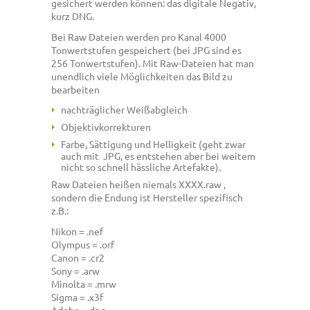
gesichert werden können: das digitale Negativ,
kurz DNG.
Bei Raw Dateien werden pro Kanal 4000
Tonwertstufen gespeichert (bei JPG sind es
256 Tonwertstufen). Mit Raw-Dateien hat man
unendlich viele Möglichkeiten das Bild zu
bearbeiten
nachträglicher Weißabgleich
Objektivkorrekturen
Farbe, Sättigung und Helligkeit (geht zwar
auch mit JPG, es entstehen aber bei weitem
nicht so schnell hässliche Artefakte).
Raw Dateien heißen niemals XXXX.raw ,
sondern die Endung ist Hersteller spezifisch
z.B.:
Nikon = .nef
Olympus = .orf
Canon = .cr2
Sony = .arw
Minolta = .mrw
Sigma = .x3f