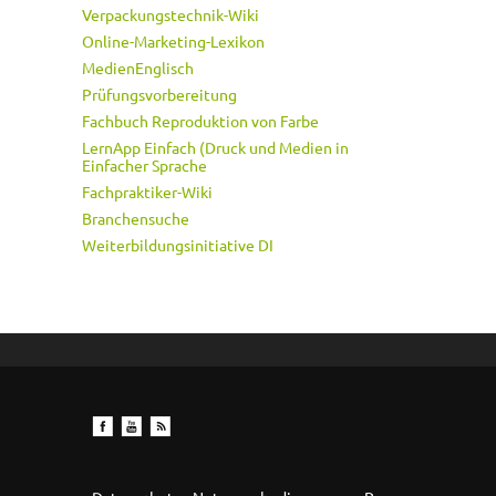
Verpackungstechnik-Wiki
Online-Marketing-Lexikon
MedienEnglisch
Prüfungsvorbereitung
Fachbuch Reproduktion von Farbe
LernApp Einfach (Druck und Medien in
Einfacher Sprache
Fachpraktiker-Wiki
Branchensuche
Weiterbildungsinitiative DI