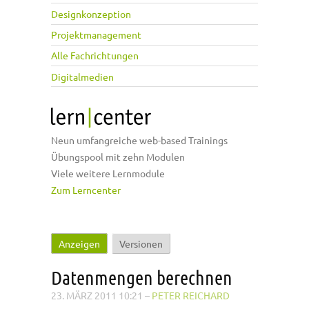
Designkonzeption
Projektmanagement
Alle Fachrichtungen
Digitalmedien
Neun umfangreiche web-based Trainings
Übungspool mit zehn Modulen
Viele weitere Lernmodule
Zum Lerncenter
Anzeigen
(aktiver Reiter)
Versionen
Haupt-Reiter
Datenmengen berechnen
23. MÄRZ 2011 10:21
–
PETER REICHARD