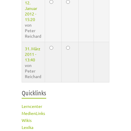
12.
Januar
2012 -
15:20
von
Peter
Reichard
31. März
2011 -
13:40
von
Peter
Reichard
Quicklinks
Lerncenter
MedienLinks
Wikis
Lexika