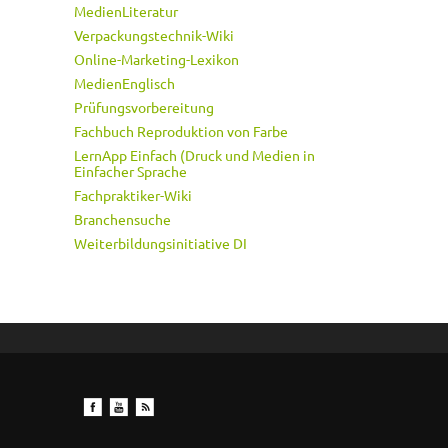
MedienLiteratur
Verpackungstechnik-Wiki
Online-Marketing-Lexikon
MedienEnglisch
Prüfungsvorbereitung
Fachbuch Reproduktion von Farbe
LernApp Einfach (Druck und Medien in
Einfacher Sprache
Fachpraktiker-Wiki
Branchensuche
Weiterbildungsinitiative DI