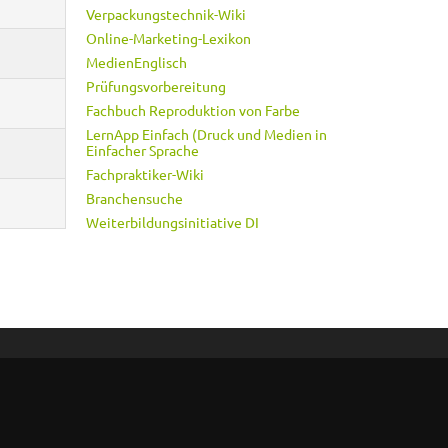
Verpackungstechnik-Wiki
Online-Marketing-Lexikon
MedienEnglisch
Prüfungsvorbereitung
Fachbuch Reproduktion von Farbe
LernApp Einfach (Druck und Medien in
Einfacher Sprache
Fachpraktiker-Wiki
Branchensuche
Weiterbildungsinitiative DI