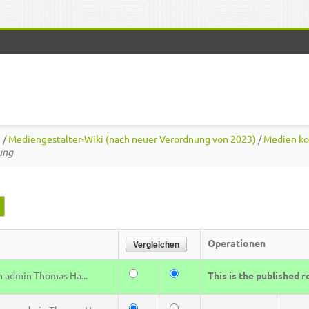
)
/
Mediengestalter-Wiki (nach neuer Verordnung von 2023)
/
Medien ko
ung
(aktiver Reiter)
Operationen
n
admin Thomas Ha...
This is the published r