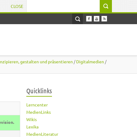
CLOSE
Suchformular
nzipieren, gestalten und präsentieren
/
Digitalmedien
/
Quicklinks
Lerncenter
MedienLinks
Wikis
evision.
Lexika
MedienLiteratur