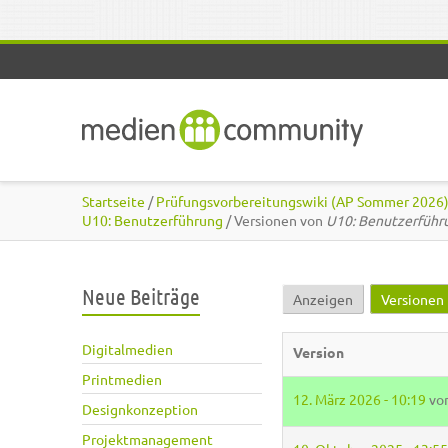
Direkt zum Inhalt
Startseite
/
Prüfungsvorbereitungswiki (AP Sommer 2026
U10: Benutzerführung
/ Versionen von
U10: Benutzerführ
Neue Beiträge
Anzeigen
Versionen
Haupt-Reiter
Digitalmedien
Version
Printmedien
12. März 2026 - 10:19
vo
Designkonzeption
Projektmanagement