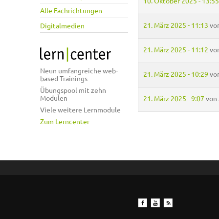
10. Oktober 2025 - 13:55
Alle Fachrichtungen
21. März 2025 - 11:13
vo
Digitalmedien
21. März 2025 - 11:12
vo
Neun umfangreiche web-
21. März 2025 - 10:29
vo
based Trainings
Übungspool mit zehn
Modulen
21. März 2025 - 9:07
von
Viele weitere Lernmodule
Zum Lerncenter