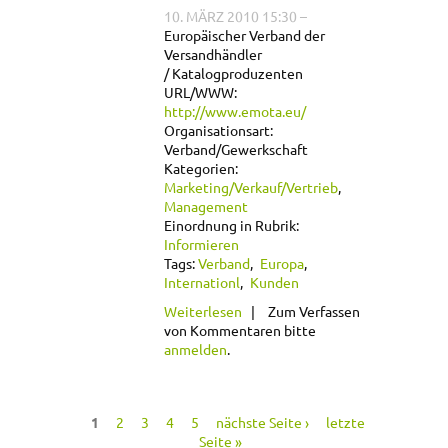
10. MÄRZ 2010 15:30
–
Europäischer Verband der
Versandhändler
/ Katalogproduzenten
URL/WWW:
http://www.emota.eu/
Organisationsart:
Verband/Gewerkschaft
Kategorien:
Marketing/Verkauf/Vertrieb
Management
Einordnung in Rubrik:
Informieren
Tags:
Verband
Europa
Internationl
Kunden
über Emota
Weiterlesen
Zum Verfassen
European E-
von Kommentaren bitte
commerce and Mail
anmelden
.
Order Trade
Association
1
2
3
4
5
nächste Seite ›
letzte
Seiten
Seite »