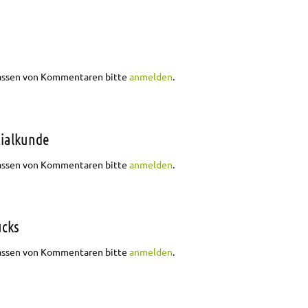
aftskunde
assen von Kommentaren bitte
anmelden
.
zialkunde
fts- und Sozialkunde
assen von Kommentaren bitte
anmelden
.
ucks
des Flexodrucks
assen von Kommentaren bitte
anmelden
.