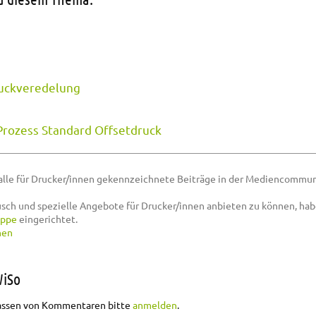
uckveredelung
Prozess Standard Offsetdruck
alle für Drucker/innen gekennzeichnete Beiträge in der Mediencommun
sch und spezielle Angebote für Drucker/innen anbieten zu können, hab
uppe
eingerichtet.
nen
WiSo
fungsbuch WiSo
assen von Kommentaren bitte
anmelden
.