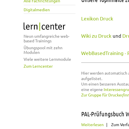
Alle Fachrichtungen
Digitalmedien
Lexikon Druck
Wiki zu Druck
und
Dr
Neun umfangreiche web-
based Trainings
Übungspool mit zehn
Modulen
WebBasedTraining - 
Viele weitere Lernmodule
Zum Lerncenter
Hier werden automatisch 
aufgelistet.
Um einen besseren Austau
eine eigene
Interessengr
Zur Gruppe für Drucker/in
PAL-Prüfungsbuch 
über PAL-Prü
Weiterlesen
Zum Verf