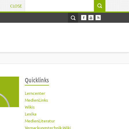
CLOSE
Suchformular
Quicklinks
Lerncenter
MedienLinks
Wikis
Lexika
MedienLiteratur
Verpackungstechnik-Wiki