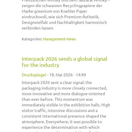
zeigen die schwarzen Recyclingpapiere der
Marke greenium von Koehler Paper
eindrucksvoll, wie sich Premium-Ästhetik,
Designvielfalt und Nachhaltigkeit harmonisch
verbinden lassen.
Kategorien:
Management-News
Interpack 2026 sends a global signal
for the industry
Druckspiegel
-
18. Mai 2026 - 14:49
Interpack 2026 sent a clear signal: the
packaging industry is more closely connected,
more innovative and more dialogue-oriented
than ever before. This momentum was
immediately visible in the exhibition halls. High
visitor traffic, intensive discussions and a
consistent international presence shaped the
atmosphere. Everywhere, it was possible to
experience the determination with which