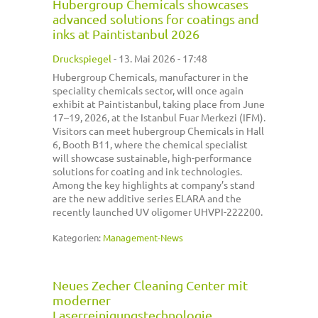
Hubergroup Chemicals showcases
advanced solutions for coatings and
inks at Paintistanbul 2026
Druckspiegel
-
13. Mai 2026 - 17:48
Hubergroup Chemicals, manufacturer in the
speciality chemicals sector, will once again
exhibit at Paintistanbul, taking place from June
17–19, 2026, at the Istanbul Fuar Merkezi (IFM).
Visitors can meet hubergroup Chemicals in Hall
6, Booth B11, where the chemical specialist
will showcase sustainable, high-performance
solutions for coating and ink technologies.
Among the key highlights at company’s stand
are the new additive series ELARA and the
recently launched UV oligomer UHVPI-222200.
Kategorien:
Management-News
Neues Zecher Cleaning Center mit
moderner
Laserreinigungstechnologie