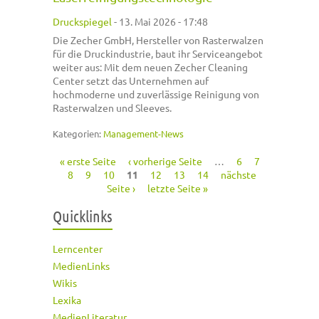
Druckspiegel
-
13. Mai 2026 - 17:48
Die Zecher GmbH, Hersteller von Rasterwalzen
für die Druckindustrie, baut ihr Serviceangebot
weiter aus: Mit dem neuen Zecher Cleaning
Center setzt das Unternehmen auf
hochmoderne und zuverlässige Reinigung von
Rasterwalzen und Sleeves.
Kategorien:
Management-News
« erste Seite
‹ vorherige Seite
…
6
7
Seiten
8
9
10
11
12
13
14
nächste
Seite ›
letzte Seite »
Quicklinks
Lerncenter
MedienLinks
Wikis
Lexika
MedienLiteratur