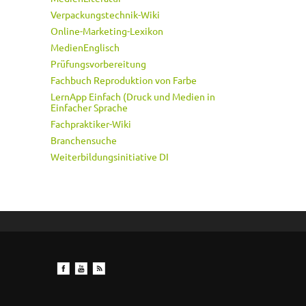
Verpackungstechnik-Wiki
Online-Marketing-Lexikon
MedienEnglisch
Prüfungsvorbereitung
Fachbuch Reproduktion von Farbe
LernApp Einfach (Druck und Medien in
Einfacher Sprache
Fachpraktiker-Wiki
Branchensuche
Weiterbildungsinitiative DI