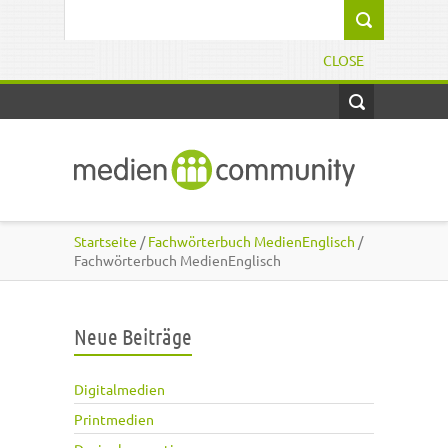
Direkt zum Inhalt
Suchformular
CLOSE
Startseite
/
Fachwörterbuch MedienEnglisch
/
Fachwörterbuch MedienEnglisch
Neue Beiträge
Digitalmedien
Printmedien