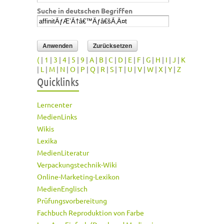
Suche in deutschen Begriffen
(
|
1
|
3
|
4
|
5
|
9
|
A
|
B
|
C
|
D
|
E
|
F
|
G
|
H
|
I
|
J
|
K
|
L
|
M
|
N
|
O
|
P
|
Q
|
R
|
S
|
T
|
U
|
V
|
W
|
X
|
Y
|
Z
Quicklinks
Lerncenter
MedienLinks
Wikis
Lexika
MedienLiteratur
Verpackungstechnik-Wiki
Online-Marketing-Lexikon
MedienEnglisch
Prüfungsvorbereitung
Fachbuch Reproduktion von Farbe