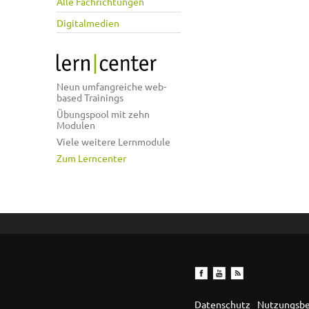
Alle Fachrichtungen
Digitalmedien
Neun umfangreiche web-
based Trainings
Übungspool mit zehn
Modulen
Viele weitere Lernmodule
Zum Lerncenter
Datenschutz
Nutzungsb