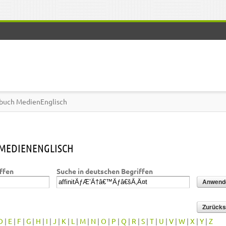
buch MedienEnglisch
MEDIENENGLISCH
iffen
Suche in deutschen Begriffen
D
|
E
|
F
|
G
|
H
|
I
|
J
|
K
|
L
|
M
|
N
|
O
|
P
|
Q
|
R
|
S
|
T
|
U
|
V
|
W
|
X
|
Y
|
Z