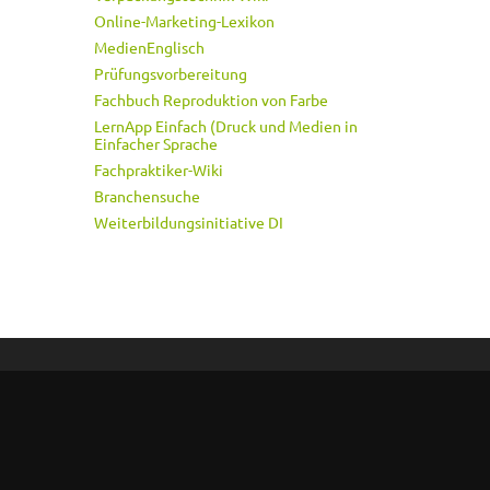
Online-Marketing-Lexikon
MedienEnglisch
Prüfungsvorbereitung
Fachbuch Reproduktion von Farbe
LernApp Einfach (Druck und Medien in
Einfacher Sprache
Fachpraktiker-Wiki
Branchensuche
Weiterbildungsinitiative DI