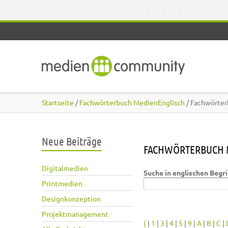
Direkt zum Inhalt
Startseite
/
Fachwörterbuch MedienEnglisch
/ Fachwörter
Neue Beiträge
FACHWÖRTERBUCH 
Digitalmedien
Suche in englischen Begr
Printmedien
Designkonzeption
Projektmanagement
(
|
1
|
3
|
4
|
5
|
9
|
A
|
B
|
C
|