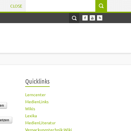
CLOSE
Suchformular
Quicklinks
Lerncenter
MedienLinks
Wikis
Lexika
MedienLiteratur
Verpackungstechnik-Wiki