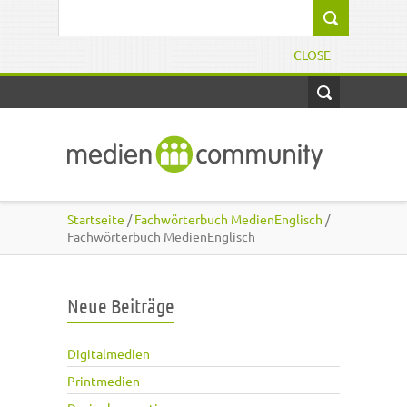
Direkt zum Inhalt
Suchformular
CLOSE
Startseite
/
Fachwörterbuch MedienEnglisch
/
Fachwörterbuch MedienEnglisch
Neue Beiträge
Digitalmedien
Printmedien