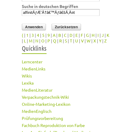
Suche in deutschen Begriffen
(
|
1
|
3
|
4
|
5
|
9
|
A
|
B
|
C
|
D
|
E
|
F
|
G
|
H
|
I
|
J
|
K
|
L
|
M
|
N
|
O
|
P
|
Q
|
R
|
S
|
T
|
U
|
V
|
W
|
X
|
Y
|
Z
Quicklinks
Lerncenter
MedienLinks
Wikis
Lexika
MedienLiteratur
Verpackungstechnik-Wiki
Online-Marketing-Lexikon
MedienEnglisch
Prüfungsvorbereitung
Fachbuch Reproduktion von Farbe