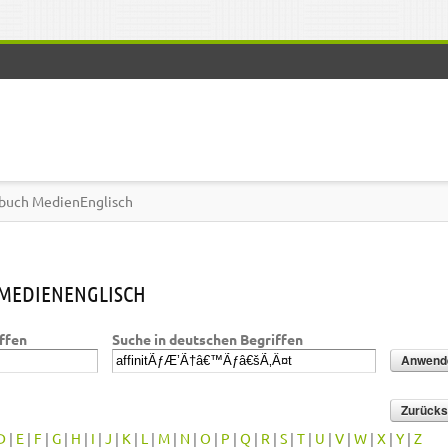
buch MedienEnglisch
MEDIENENGLISCH
iffen
Suche in deutschen Begriffen
D
|
E
|
F
|
G
|
H
|
I
|
J
|
K
|
L
|
M
|
N
|
O
|
P
|
Q
|
R
|
S
|
T
|
U
|
V
|
W
|
X
|
Y
|
Z