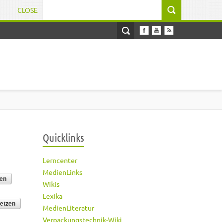
CLOSE
Suchformular
Quicklinks
Lerncenter
MedienLinks
Wikis
Lexika
MedienLiteratur
Verpackungstechnik-Wiki