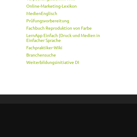
Online-Marketing-Lexikon
MedienEnglisch
Prüfungsvorbereitung
Fachbuch Reproduktion von Farbe
LernApp Einfach (Druck und Medien in
Einfacher Sprache
Fachpraktiker-Wiki
Branchensuche
Weiterbildungsinitiative DI