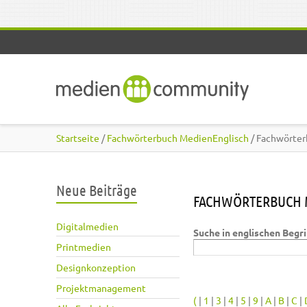
Direkt zum Inhalt
Startseite
/
Fachwörterbuch MedienEnglisch
/ Fachwörter
Neue Beiträge
FACHWÖRTERBUCH 
Digitalmedien
Suche in englischen Begr
Printmedien
Designkonzeption
Projektmanagement
(
|
1
|
3
|
4
|
5
|
9
|
A
|
B
|
C
|