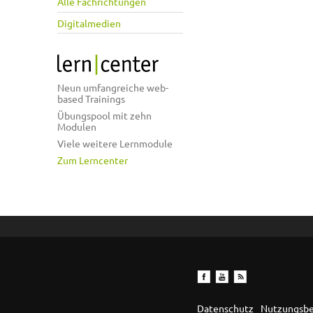
Alle Fachrichtungen
Digitalmedien
Neun umfangreiche web-
based Trainings
Übungspool mit zehn
Modulen
Viele weitere Lernmodule
Zum Lerncenter
Datenschutz
Nutzungsb