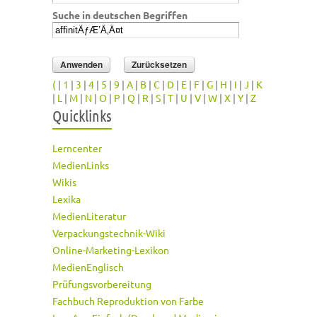
Suche in deutschen Begriffen
(
|
1
|
3
|
4
|
5
|
9
|
A
|
B
|
C
|
D
|
E
|
F
|
G
|
H
|
I
|
J
|
K
|
L
|
M
|
N
|
O
|
P
|
Q
|
R
|
S
|
T
|
U
|
V
|
W
|
X
|
Y
|
Z
Quicklinks
Lerncenter
MedienLinks
Wikis
Lexika
MedienLiteratur
Verpackungstechnik-Wiki
Online-Marketing-Lexikon
MedienEnglisch
Prüfungsvorbereitung
Fachbuch Reproduktion von Farbe