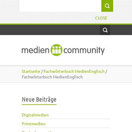
Direkt zum Inhalt
Suchformular
CLOSE
Startseite
/
Fachwörterbuch MedienEnglisch
/
Fachwörterbuch MedienEnglisch
Neue Beiträge
Digitalmedien
Printmedien